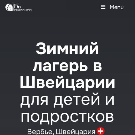
Skip
Menu
to
main
Close
content
Menu
Зимний
лагерь в
Швейцарии
для детей и
подростков
Вербье,
Швейцария