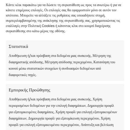
Κάντε κλικ παρακάτω για να δώσετε τη συγκατάθεση ως προς τα ανωτέρω ή για να
κάνετε επιμέρους επιλογές. Οι επιλογές σας θα εφαρμοστούν μόνο σε αυτόν τον
ιστότοπο. Μπορείτε να αλλάξετε τις ρυθμίσεις σας οποιαδήποτε στιγμή,
συμπεριλαμβανομένης της ανάκλησης της συγκατάθεσής σας, χρησιμοποιώντας τις
εναλλαγές στην Πολιτική Cookies ή κάνοντας κλικ στο κουμπί διαχείρισης
συγκατάθεσης στο κάτω μέρος της οθόνης.
Στατιστικά
ΠΟΙΑ ΕΊΝΑΙ ΤΑ
Αποθήκευση ή/και πρόσβαση στα δεδομένα μιας συσκευής, Μέτρηση της
ΜΟΝΑΔΙΚΆ
διαφημιστικής απόδοσης, Μέτρηση απόδοσης περιεχομένου, Κατανόηση του
κοινού μέσω στατιστικών στοιχείων ή συνδυασμών δεδομένων από
ΧΑΡΑΚΤΗΡΙΣΤΙΚΆ
διαφορετικές πηγές.
ΚΑΙ ΟΦΈΛΗ ΜΙΑΣ
ΧΕΙΜΕΡΙΝΉΣ
Εμπορικής Προώθησης
ΚΑΤΑΣΚΉΝΩΣΗΣ
Αποθήκευση ή/και πρόσβαση στα δεδομένα μιας συσκευής, Χρήση
ΣΤΗΝ ΕΛΒΕΤΊΑ;
περιορισμένων δεδομένων για την επιλογή διαφημίσεων, Δημιουργία προφίλ
για εξατομικευμένες διαφημίσεις, Χρήση προφίλ για επιλογή εξατομικευμένων
διαφημίσεων, Δημιουργία προφίλ για εξατομίκευση περιεχομένου, Χρήση
προφίλ για επιλογή εξατομικευμένου περιεχομένου, Ανάπτυξη και βελτίωση