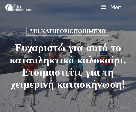
Skip
Menu
to
main
Close
content
Menu
ΜΗ ΚΑΤΗΓΟΡΙΟΠΟΙΗΜΈΝΟ
Ευχαριστώ για αυτό το
καταπληκτικό καλοκαίρι.
Ετοιμαστείτε για τη
χειμερινή κατασκήνωση!