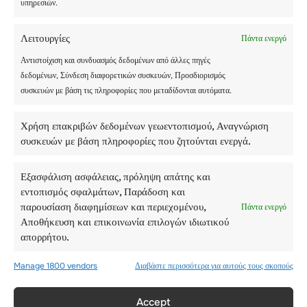
υπηρεσιών.
Λειτουργίες
Πάντα ενεργό
Αντιστοίχιση και συνδυασμός δεδομένων από άλλες πηγές
δεδομένων, Σύνδεση διαφορετικών συσκευών, Προσδιορισμός
συσκευών με βάση τις πληροφορίες που μεταδίδονται αυτόματα.
Χρήση επακριβών δεδομένων γεωεντοπισμού, Αναγνώριση
συσκευών με βάση πληροφορίες που ζητούνται ενεργά.
ΠΟΙΑ ΕΊΝΑΙ Η
ΔΙΆΡΚΕΙΑ ΚΑΙ Ο
Εξασφάλιση ασφάλειας, πρόληψη απάτης και
ΧΡΌΝΟΣ
εντοπισμός σφαλμάτων, Παράδοση και
παρουσίαση διαφημίσεων και περιεχομένου,
ΔΙΕΞΑΓΩΓΉΣ ΤΗΣ
Πάντα ενεργό
Αποθήκευση και επικοινωνία επιλογών ιδιωτικού
ΧΕΙΜΕΡΙΝΉΣ
απορρήτου.
ΚΑΤΑΣΚΉΝΩΣΗΣ
Manage 1800 vendors
Διαβάστε περισσότερα για αυτούς τους σκοπούς
ΣΤΗΝ ΕΛΒΕΤΊΑ;
Accept