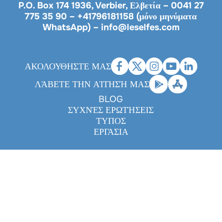
P.O. Box 174 1936, Verbier, Ελβετία –
0041 27
775 35 90
–
+41796181158 (μόνο μηνύματα
WhatsApp)
–
info@leselfes.com
ΑΚΟΛΟΥΘΗΣΤΕ ΜΑΣ
ΛΆΒΕΤΕ ΤΗΝ ΑΊΤΗΣΉ ΜΑΣ
BLOG
ΣΥΧΝΈΣ ΕΡΩΤΉΣΕΙΣ
ΤΎΠΟΣ
ΕΡΓΑΣΊΑ
Legals
|
Privacy policy
|
Cookies
|
Disclaimer
- Made with