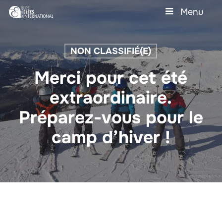
Skip
Menu
to
main
Close
content
Menu
NON CLASSIFIÉ(E)
Merci pour cet été
extraordinaire.
Préparez-vous pour le
camp d’hiver !