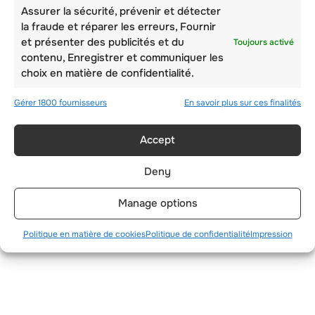
Assurer la sécurité, prévenir et détecter
la fraude et réparer les erreurs, Fournir
et présenter des publicités et du
Toujours activé
contenu, Enregistrer et communiquer les
choix en matière de confidentialité.
Gérer 1800 fournisseurs
En savoir plus sur ces finalités
QUELLES SONT LES
POSSIBILITÉS DE
Accept
DURÉE ET
Deny
D’HORAIRES DES
CAMPS D’HIVER EN
Manage options
SUISSE ?
Politique en matière de cookies
Politique de confidentialité
Impression