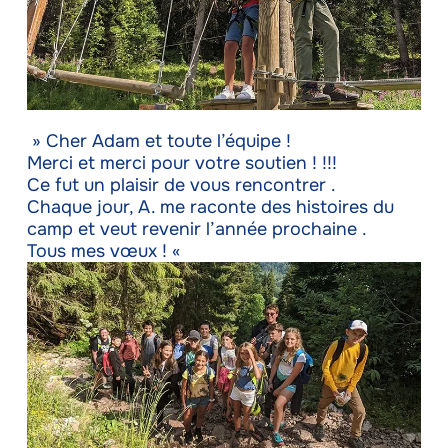
» Cher Adam et toute l’équipe !
Merci et merci pour votre soutien ! !!!
Ce fut un plaisir de vous rencontrer .
Chaque jour, A. me raconte des histoires du
camp et veut revenir l’année prochaine .
Tous mes vœux ! «