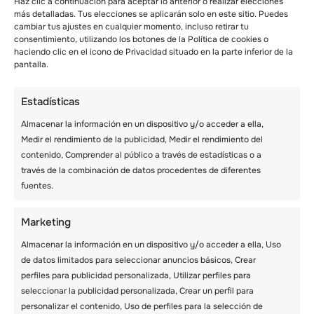
Haz clic a continuación para aceptar lo anterior o realizar elecciones
con decisión en cualquier situación. Esto les
más detalladas. Tus elecciones se aplicarán solo en este sitio. Puedes
otorga más control sobre sus vidas.
cambiar tus ajustes en cualquier momento, incluso retirar tu
consentimiento, utilizando los botones de la Política de cookies o
haciendo clic en el icono de Privacidad situado en la parte inferior de la
Conseguir un trato justo
pantalla.
Un buen campamento de primavera debe
ofrecer un estímulo equitativo a los niños
Estadísticas
marginados o vulnerables. Esto les ayuda a
Almacenar la información en un dispositivo y/o acceder a ella,
aprender la importancia de fomentar un trato
Medir el rendimiento de la publicidad, Medir el rendimiento del
justo en el futuro. Cuando los niños se sientan
contenido, Comprender al público a través de estadísticas o a
valorados, apreciarán el campamento como un
través de la combinación de datos procedentes de diferentes
lugar adecuado que les expone a experiencias
fuentes.
positivas de formación del carácter.
Marketing
Ponerse en forma físicamente
Almacenar la información en un dispositivo y/o acceder a ella, Uso
Uno de los principales objetivos de los
de datos limitados para seleccionar anuncios básicos, Crear
campamentos de primavera es garantizar que
perfiles para publicidad personalizada, Utilizar perfiles para
los niños realicen actividades físicas.
Las
seleccionar la publicidad personalizada, Crear un perfil para
actividades de los campamentos
permiten a
personalizar el contenido, Uso de perfiles para la selección de