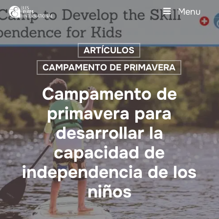
Skip
Menu
to
main
Close
content
Menu
ARTÍCULOS
CAMPAMENTO DE PRIMAVERA
Campamento de
primavera para
desarrollar la
capacidad de
independencia de los
niños