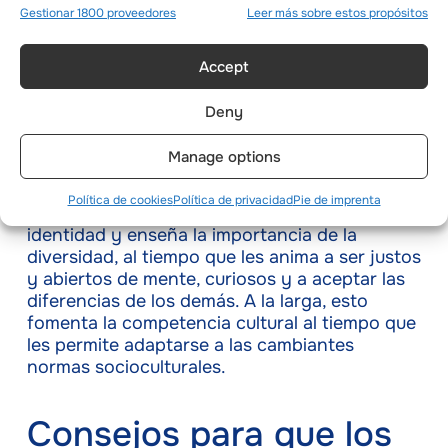
Gestionar 1800 proveedores
Leer más sobre estos propósitos
al tiempo que reduce el aislamiento social, que
puede dar lugar al abuso de sustancias o a
problemas de conducta más adelante en su
Accept
vida.
Deny
Aprender sobre diferentes culturas
Manage options
Acampar con adultos y niños de distintos
orígenes ayuda a los niños a conocer otras
Política de cookies
Política de privacidad
Pie de imprenta
culturas. Esto desarrolla un sentido de
identidad y enseña la importancia de la
diversidad, al tiempo que les anima a ser justos
y abiertos de mente, curiosos y a aceptar las
diferencias de los demás. A la larga, esto
fomenta la competencia cultural al tiempo que
les permite adaptarse a las cambiantes
normas socioculturales.
Consejos para que los