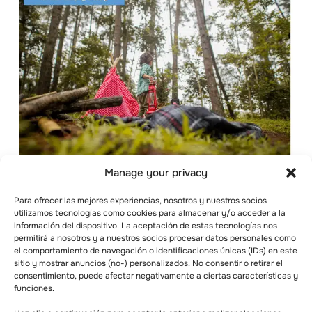
Manage your privacy
Además de aprender nuevas habilidades, los
niños que asisten al campamento de
Para ofrecer las mejores experiencias, nosotros y nuestros socios
primavera aprenden a gestionar los retos sin
utilizamos tecnologías como cookies para almacenar y/o acceder a la
información del dispositivo. La aceptación de estas tecnologías nos
dejar de sentirse competentes. También se
permitirá a nosotros y a nuestros socios procesar datos personales como
sienten ansiosos por demostrar sus
el comportamiento de navegación o identificaciones únicas (IDs) en este
capacidades únicas. Las experiencias de
sitio y mostrar anuncios (no-) personalizados. No consentir o retirar el
campamento ayudan a los niños a desarrollar
consentimiento, puede afectar negativamente a ciertas características y
funciones.
habilidades para resolver problemas y les
permiten comprender su poder para actuar