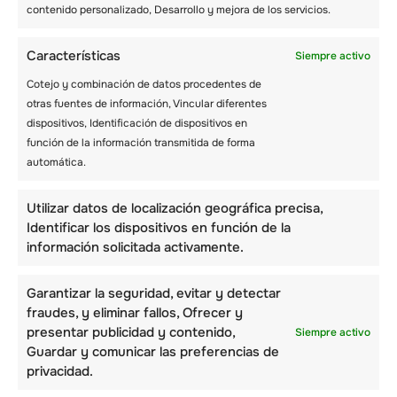
los niños disfrutar del aire fresco mientras
contenido personalizado, Desarrollo y mejora de los servicios.
hacen ejercicio y pueden mejorar su forma
física. Los campamentos de primavera de alta
Características
Siempre activo
calidad enseñan a los niños prácticas
saludables para el medio ambiente y para ellos
Cotejo y combinación de datos procedentes de
mismos, inculcándoles estilos de vida
otras fuentes de información, Vincular diferentes
responsables.
dispositivos, Identificación de dispositivos en
función de la información transmitida de forma
automática.
Fomenta el sentido de pertenencia
El campamento de primavera fomenta el
Utilizar datos de localización geográfica precisa,
sentido de pertenencia de un modo que la
Identificar los dispositivos en función de la
escuela no puede ofrecer. Los niños que
información solicitada activamente.
tienen menos amigos en la escuela pueden
relacionarse fácilmente con sus compañeros
Garantizar la seguridad, evitar y detectar
en el campamento. Los niños que tienen
fraudes, y eliminar fallos, Ofrecer y
dificultades con los deportes o los estudios
presentar publicidad y contenido,
pueden destacar en la preparación para
Siempre activo
Guardar y comunicar las preferencias de
emergencias o en actividades recreativas al
privacidad.
aire libre en el campamento. El sentimiento de
pertenencia desarrolla la autoestima del niño