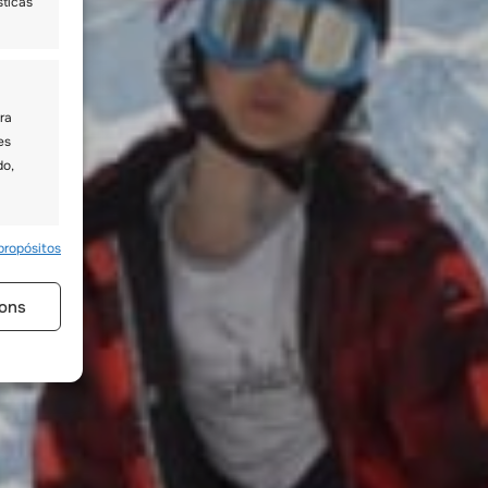
sticas
ra
es
do,
propósitos
e activo
ons
ivos