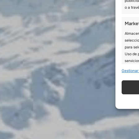
publicid
o a trav
Marke
Almacena
seleccio
para sel
Uso de p
servicio
Gestionar
Caract
Cotejo 
Vincular
informac
Utiliz
en fun