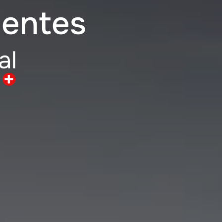
centes
al