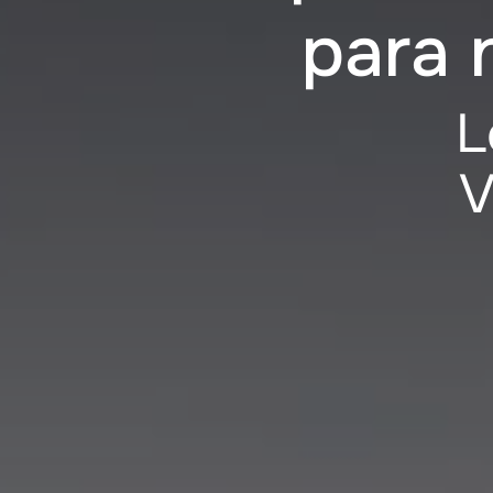
para 
L
V