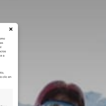
como
tas
el
ncios
te a
nto,
o clic en