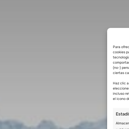
Para ofre
cookies p
tecnologí
comportam
(no-) per
ciertas ca
Haz clic a
eleccione
incluso re
el icono d
Estadí
Almacena