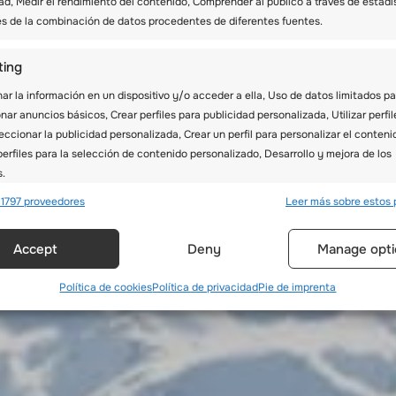
ad, Medir el rendimiento del contenido, Comprender al público a través de estadí
és de la combinación de datos procedentes de diferentes fuentes.
ting
r la información en un dispositivo y/o acceder a ella, Uso de datos limitados pa
nar anuncios básicos, Crear perfiles para publicidad personalizada, Utilizar perfil
eccionar la publicidad personalizada, Crear un perfil para personalizar el conteni
erfiles para la selección de contenido personalizado, Desarrollo y mejora de los
s.
 1797 proveedores
Leer más sobre estos 
erísticas
Siempr
Accept
Deny
Manage opti
y combinación de datos procedentes de otras fuentes de información,
 diferentes dispositivos, Identificación de dispositivos en función de la
ión transmitida de forma automática.
Política de cookies
Política de privacidad
Pie de imprenta
ar datos de localización geográfica precisa, Identificar los disposit
ción de la información solicitada activamente.