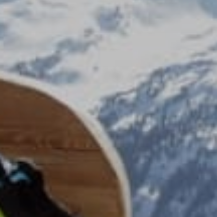
Garant
fallos
comuni