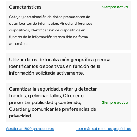
Pintura rupestre
Características
Siempre activo
Pintar y esconder rocas se está convirtiendo
Cotejo y combinación de datos procedentes de
en una popular actividad de campamento de
otras fuentes de información, Vincular diferentes
verano en varias partes del mundo. Los
dispositivos, Identificación de dispositivos en
supervisores pueden incluirla en su lista de
función de la información transmitida de forma
actividades de campamento de verano y los
automática.
niños se lo pasarán como nunca. Esta
actividad consiste en recoger rocas de
Utilizar datos de localización geográfica precisa,
distintos tamaños y, con pinceles y pintura,
Identificar los dispositivos en función de la
pueden proceder a hacer diversos diseños
información solicitada activamente.
pictóricos en las rocas.
Garantizar la seguridad, evitar y detectar
Estas
actividades de verano
ayudarán a los
fraudes, y eliminar fallos, Ofrecer y
niños a mejorar su capacidad de trabajo en
presentar publicidad y contenido,
Siempre activo
equipo y de concentración. Una vez terminada
Guardar y comunicar las preferencias de
la sesión de pintura de rocas, los supervisores
privacidad.
pueden utilizar sellador en spray para fijar el
diseño y darles tiempo para que se sequen. A
Gestionar 1800 proveedores
Leer más sobre estos propósitos
continuación, los supervisores pueden