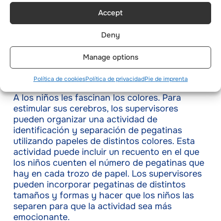
clasificar a los niños en grupos diferentes y
Accept
hacer que un grupo esconda las rocas por el
camping mientras el resto las encuentra.
Deny
Identificar y separar
Manage options
pegatinas
Política de cookies
Política de privacidad
Pie de imprenta
A los niños les fascinan los colores. Para
estimular sus cerebros, los supervisores
pueden organizar una actividad de
identificación y separación de pegatinas
utilizando papeles de distintos colores. Esta
actividad puede incluir un recuento en el que
los niños cuenten el número de pegatinas que
hay en cada trozo de papel. Los supervisores
pueden incorporar pegatinas de distintos
tamaños y formas y hacer que los niños las
separen para que la actividad sea más
emocionante.