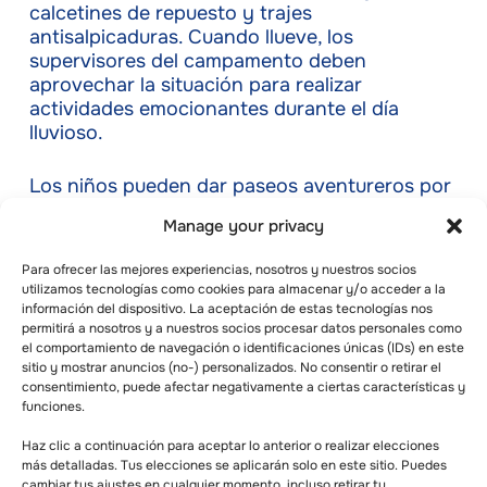
calcetines de repuesto y trajes
antisalpicaduras. Cuando llueve, los
supervisores del campamento deben
aprovechar la situación para realizar
actividades emocionantes durante el día
lluvioso.
Los niños pueden dar paseos aventureros por
el bosque o incluso chapotear en los charcos.
Manage your privacy
Recuerda que esto sólo es posible cuando no
hay tormenta. Al final de la aventura, los niños
Para ofrecer las mejores experiencias, nosotros y nuestros socios
y sus supervisores pueden sentarse alrededor
utilizamos tecnologías como cookies para almacenar y/o acceder a la
de la hoguera para calentarse y compartir su
información del dispositivo. La aceptación de estas tecnologías nos
experiencia.
permitirá a nosotros y a nuestros socios procesar datos personales como
el comportamiento de navegación o identificaciones únicas (IDs) en este
sitio y mostrar anuncios (no-) personalizados. No consentir o retirar el
consentimiento, puede afectar negativamente a ciertas características y
Tira y afloja para niños
funciones.
A diferencia del tira y afloja para adultos, en el
Haz clic a continuación para aceptar lo anterior o realizar elecciones
más detalladas. Tus elecciones se aplicarán solo en este sitio. Puedes
que se utiliza una cuerda gruesa, en este juego
cambiar tus ajustes en cualquier momento, incluso retirar tu