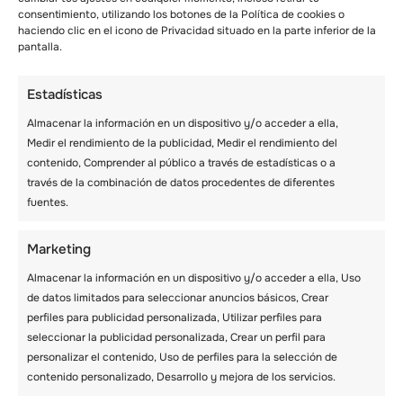
se utiliza una cuerda fina especialmente
consentimiento, utilizando los botones de la Política de cookies o
diseñada para niños. Está hecha de un
haciendo clic en el icono de Privacidad situado en la parte inferior de la
material adecuado para los niños que no
pantalla.
puede hacerles daño. Los niños disfrutarán
participando en este juego y también puede
Estadísticas
ser un ejercicio físico ideal para que los niños
mejoren su estabilidad y fuerza.
Almacenar la información en un dispositivo y/o acceder a ella,
Medir el rendimiento de la publicidad, Medir el rendimiento del
contenido, Comprender al público a través de estadísticas o a
Descubrir la naturaleza
través de la combinación de datos procedentes de diferentes
fuentes.
Muchos campamentos de verano tienen lugar
en regiones ricas en naturaleza. Los
Marketing
supervisores pueden aprovechar esta
oportunidad para ayudar a los niños a
Almacenar la información en un dispositivo y/o acceder a ella, Uso
descubrir y comprender la naturaleza. A los
de datos limitados para seleccionar anuncios básicos, Crear
niños les entusiasmará aprender los distintos
perfiles para publicidad personalizada, Utilizar perfiles para
nombres de los árboles, la hierba, los insectos,
seleccionar la publicidad personalizada, Crear un perfil para
los animales e incluso las rocas.
personalizar el contenido, Uso de perfiles para la selección de
contenido personalizado, Desarrollo y mejora de los servicios.