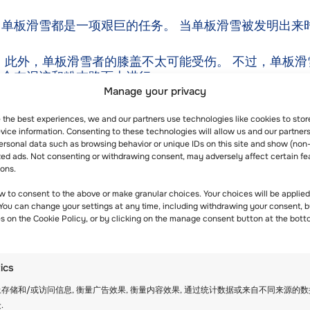
单板滑雪都是一项艰巨的任务。 当单板滑雪被发明出来
 此外，单板滑雪者的膝盖不太可能受伤。 不过，单板滑
适合在泥泞和粉末路面上进行。
Manage your privacy
e the best experiences, we and our partners use technologies like cookies to sto
ice information. Consenting to these technologies will allow us and our partners
耶（Verbier）是 4 Vallées 滑雪区的主要度假
ersonal data such as browsing behavior or unique IDs on this site and show (non
zed ads. Not consenting or withdrawing consent, may adversely affect certain fe
ions.
中最好的一个。 从 12 月初到 4 月底，游客每周都可以参加
w to consent to the above or make granular choices. Your choices will be applied 
 You can change your settings at any time, including withdrawing your consent, b
。
es on the Cookie Policy, or by clicking on the manage consent button at the bott
览和语言课程，将雪上学习与
户外体验
相结合。
tics
限度地丰富学生的登山体验，提高他们的技能。
存储和/或访问信息, 衡量广告效果, 衡量内容效果, 通过统计数据或来自不同来源的
.