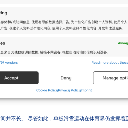
生交流，结交新朋友。 为了鼓励学生取得更好的成绩，
ting
存储和/或访问信息, 使用有限的数据选择广告, 为个性化广告创建个人资料, 使用个
广告, 创建个人资料以个性化内容, 使用个人资料选择个性化内容, 开发和改进服务.
经历不同的阶段。
res
Alway
够停下来，展示他们根据速度利用不同的边缘滑行的能力
合来自其他数据源的数据, 链接不同设备, 根据自动传输的信息识别设备.
地独立完成基本转弯，脚尖和脚跟边缘均可。
97 vendors
Read more about thes
确的地理位置数据, 根据主动请求的信息识别设备.
五个也是最后一个级别，单板滑雪者应能在红色滑雪道上
Accept
Deny
Manage opti
全，防止和检测欺诈，并修复错误, 提供和展示广告和内容, 保
Alway
在路线骑行方面积累了足够的经验。
达隐私选择.
Cookie Policy
Privacy Policy
Imprint
间并不长。 尽管如此，单板滑雪运动在体育界仍发挥着