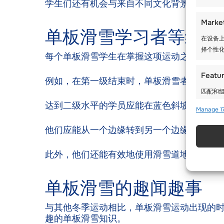
学生们还有机会与来自不同文化背景的其他学
Marke
单板滑雪学习者等级
在设备上
择个性化
每个单板滑雪学生在掌握这项运动之前都要
Featu
例如，在第一级结束时，单板滑雪者应该能
匹配和组
达到二级水平的学员应能在蓝色斜坡上自信
Manage 17
使用精
他们应能从一个边缘转到另一个边缘。 在第
确保安
此外，他们还能有效地使用滑雪道地图，并
存和传
单板滑雪的趣闻趣事
与其他冬季运动相比，单板滑雪运动出现的时
趣的单板滑雪知识。