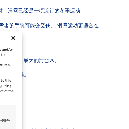
时，滑雪已经是一项流行的冬季运动。
雪者的手腕可能会受伤。 滑雪运动更适合在
re and/or
 to
胜地，也是瑞士最大的滑雪区。
-)
atures
冬令营
课程。
to this
y using
om of the
数据组合