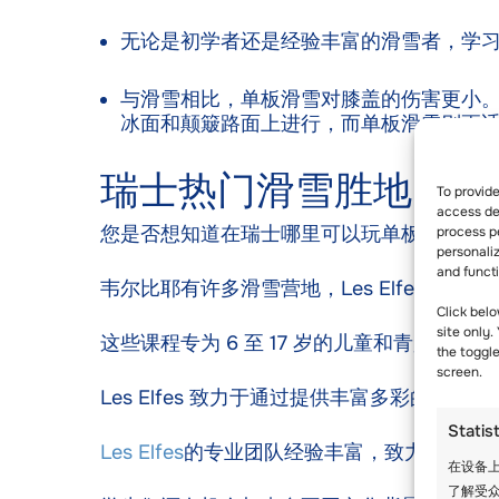
无论是初学者还是经验丰富的滑雪者，学习
与滑雪相比，单板滑雪对膝盖的伤害更小。
冰面和颠簸路面上进行，而单板滑雪则更
瑞士热门滑雪胜地
To provid
access dev
您是否想知道在瑞士哪里可以玩单板滑雪？ 韦尔比
process p
personali
and funct
韦尔比耶有许多滑雪营地，Les Elfes 是其
Click belo
site only.
这些课程专为 6 至 17 岁的儿童和青少年设计
the toggl
screen.
Les Elfes 致力于通过提供丰富多彩的游
Statis
Les Elfes
的专业团队经验丰富，致力于最大
在设备上
了解受众