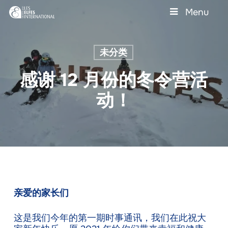
Skip
Menu
to
main
Close
content
Menu
未分类
感谢 12 月份的冬令营活
动！
亲爱的家长们
这是我们今年的第一期时事通讯，我们在此祝大