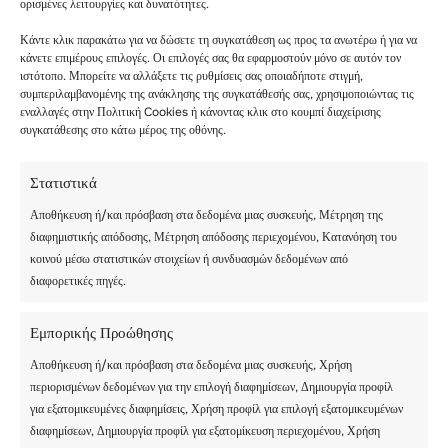
ορισμένες λειτουργίες και δυνατότητες.
Κάντε κλικ παρακάτω για να δώσετε τη συγκατάθεση ως προς τα ανωτέρω ή για να
κάνετε επιμέρους επιλογές. Οι επιλογές σας θα εφαρμοστούν μόνο σε αυτόν τον
ιστότοπο. Μπορείτε να αλλάξετε τις ρυθμίσεις σας οποιαδήποτε στιγμή,
συμπεριλαμβανομένης της ανάκλησης της συγκατάθεσής σας, χρησιμοποιώντας τις
εναλλαγές στην Πολιτική Cookies ή κάνοντας κλικ στο κουμπί διαχείρισης
συγκατάθεσης στο κάτω μέρος της οθόνης.
Στατιστικά
Αποθήκευση ή/και πρόσβαση στα δεδομένα μιας συσκευής, Μέτρηση της
διαφημιστικής απόδοσης, Μέτρηση απόδοσης περιεχομένου, Κατανόηση του
κοινού μέσω στατιστικών στοιχείων ή συνδυασμών δεδομένων από
διαφορετικές πηγές.
ΚΥΡΙΑΚΉ 17
Εμπορικής Προώθησης
ΑΥΓΟΎΣΤΟΥ –
Αποθήκευση ή/και πρόσβαση στα δεδομένα μιας συσκευής, Χρήση
ΗΜΈΡΑ ΆΦΙΞΗΣ
περιορισμένων δεδομένων για την επιλογή διαφημίσεων, Δημιουργία προφίλ
για εξατομικευμένες διαφημίσεις, Χρήση προφίλ για επιλογή εξατομικευμένων
διαφημίσεων, Δημιουργία προφίλ για εξατομίκευση περιεχομένου, Χρήση