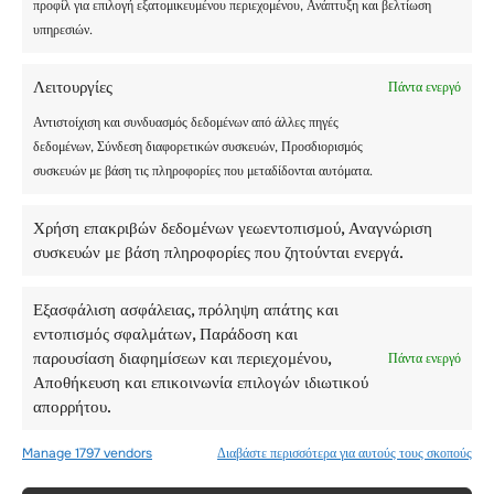
προφίλ για επιλογή εξατομικευμένου περιεχομένου, Ανάπτυξη και βελτίωση
υπηρεσιών.
Λειτουργίες
Πάντα ενεργό
Αντιστοίχιση και συνδυασμός δεδομένων από άλλες πηγές
δεδομένων, Σύνδεση διαφορετικών συσκευών, Προσδιορισμός
συσκευών με βάση τις πληροφορίες που μεταδίδονται αυτόματα.
Χρήση επακριβών δεδομένων γεωεντοπισμού, Αναγνώριση
συσκευών με βάση πληροφορίες που ζητούνται ενεργά.
Εξασφάλιση ασφάλειας, πρόληψη απάτης και
εντοπισμός σφαλμάτων, Παράδοση και
παρουσίαση διαφημίσεων και περιεχομένου,
Πάντα ενεργό
Αποθήκευση και επικοινωνία επιλογών ιδιωτικού
απορρήτου.
ΤΕΤΆΡΤΗ – 13
ΑΥΓΟΎΣΤΟΥ
Manage 1797 vendors
Διαβάστε περισσότερα για αυτούς τους σκοπούς