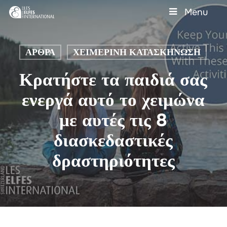
Skip
Menu
to
main
Close
content
Menu
ΆΡΘΡΑ
ΧΕΙΜΕΡΙΝΉ ΚΑΤΑΣΚΉΝΩΣΗ
Κρατήστε τα παιδιά σας
ενεργά αυτό το χειμώνα
με αυτές τις 8
διασκεδαστικές
δραστηριότητες