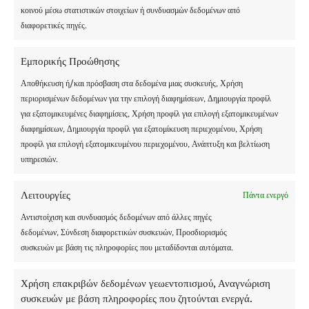
κοινού μέσω στατιστικών στοιχείων ή συνδυασμών δεδομένων από
διαφορετικές πηγές.
Βιογραφία
Εμπορικής Προώθησης
Χρησιμοποιώντας την εμπειρία της ως μητέρα, η
Emily Henry συμβάλλει ως συγγραφέας γονέων στο
Αποθήκευση ή/και πρόσβαση στα δεδομένα μιας συσκευής, Χρήση
UKWritings.com
και στο
Academized.com
.
περιορισμένων δεδομένων για την επιλογή διαφημίσεων, Δημιουργία προφίλ
Προσθέτει επίσης την εμπειρία και τις γνώσεις της
για εξατομικευμένες διαφημίσεις, Χρήση προφίλ για επιλογή εξατομικευμένων
ως διευθύντρια στο
Oxessays.com
.
διαφημίσεων, Δημιουργία προφίλ για εξατομίκευση περιεχομένου, Χρήση
προφίλ για επιλογή εξατομικευμένου περιεχομένου, Ανάπτυξη και βελτίωση
υπηρεσιών.
Λειτουργίες
Πάντα ενεργό
ΨΆΧΝΕΤΕ ΓΙΑ ΜΙΑ
ΧΕΙΜΕΡΙΝΉ
Αντιστοίχιση και συνδυασμός δεδομένων από άλλες πηγές
ΚΑΤΑΣΚΉΝΩΣΗ
ΓΙΑ ΤΟ ΠΑΙΔΊ ΣΑΣ;
δεδομένων, Σύνδεση διαφορετικών συσκευών, Προσδιορισμός
συσκευών με βάση τις πληροφορίες που μεταδίδονται αυτόματα.
ΕΠΙΣΚΕΦΘΕΊΤΕ ΤΗ ΣΕΛΊΔΑ ΜΑΣ ΓΙΑ ΤΗ
Χρήση επακριβών δεδομένων γεωεντοπισμού, Αναγνώριση
ΧΕΙΜΕΡΙΝΉ ΚΑΤΑΣΚΉΝΩΣΗ
συσκευών με βάση πληροφορίες που ζητούνται ενεργά.