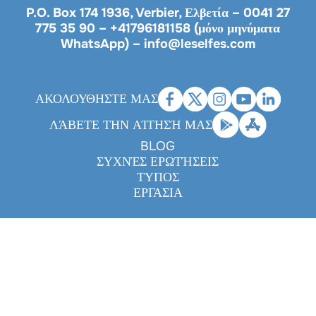
P.O. Box 174 1936, Verbier, Ελβετία –
0041 27
775 35 90
–
+41796181158 (μόνο μηνύματα
WhatsApp)
–
info@leselfes.com
ΑΚΟΛΟΥΘΗΣΤΕ ΜΑΣ
ΛΆΒΕΤΕ ΤΗΝ ΑΊΤΗΣΉ ΜΑΣ
BLOG
ΣΥΧΝΈΣ ΕΡΩΤΉΣΕΙΣ
ΤΎΠΟΣ
ΕΡΓΑΣΊΑ
Legals
|
Privacy policy
|
Cookies
|
Disclaimer
- Made with