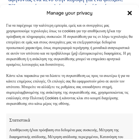
Ρίξτε μερικές κουταλιές μαγειρική σόδα μέσα στο
φλιτζάνι, μαζί με λίγο χρώμα τροφίμων. Πυκνώστε τη
Manage your privacy
“λάβα” σας με λίγο σαπούνι πιάτων στο φλιτζάνι πριν
Για να παρέχουμε την καλύτερη εμπειρία, εμείς και οι συνεργάτες μας
προσθέσετε το ξύδι! “Το καλύτερο με ένα
ηφαίστειο
χρησιμοποιούμε τεχνολογίες όπως τα cookies για την αποθήκευση ή/και την
χιονιού
είναι ότι είναι γρήγορο και εύκολο να
πρόσβαση σε πληροφορίες συσκευών. Η συγκατάθεση για τις εν λόγω τεχνολογίες θα
φτιάξετε ένα καινούργιο – δεν χρειάζεται να ξοδέψετε
επιτρέψει σε εμάς και στους συνεργάτες μας να επεξεργαστούμε δεδομένα
χρόνο για να φτιάξετε ένα ηφαίστειο από χάρτινο
προσωπικού χαρακτήρα, όπως συμπεριφορά περιήγησης ή μοναδικά αναγνωριστικά
ματσέ που θα χρησιμοποιηθεί μόνο μία φορά”, εξηγεί
σε αυτόν τον ιστότοπο και να προβάλλουμε (μη) εξατομικευμένες διαφημίσεις. Η μη
συγκατάθεση ή η ανάκληση της συγκατάθεσης μπορεί να επηρεάσει αρνητικά
ο Derrick, συγγραφέας στο
StateOfWriting
και στο
ορισμένες λειτουργίες και δυνατότητες.
EssayRoo
.
Κάντε κλικ παρακάτω για να δώσετε τη συγκατάθεση ως προς τα ανωτέρω ή για να
κάνετε επιμέρους επιλογές. Οι επιλογές σας θα εφαρμοστούν μόνο σε αυτόν τον
Συμπέρασμα
ιστότοπο. Μπορείτε να αλλάξετε τις ρυθμίσεις σας οποιαδήποτε στιγμή,
συμπεριλαμβανομένης της ανάκλησης της συγκατάθεσής σας, χρησιμοποιώντας τις
εναλλαγές στην Πολιτική Cookies ή κάνοντας κλικ στο κουμπί διαχείρισης
Υπάρχει άφθονη διασκέδαση παντού για να
συγκατάθεσης στο κάτω μέρος της οθόνης.
κρατήσετε τα παιδιά σας απασχολημένα
τους
κρύους
χειμερινούς
μήνες. Είτε συμμετέχετε όλοι
Στατιστικά
μαζί ως οικογένεια, είτε στέλνετε τα παιδιά στις δικές
τους περιπέτειες, αξιοποιήστε στο έπακρο αυτή την
Αποθήκευση ή/και πρόσβαση στα δεδομένα μιας συσκευής, Μέτρηση της
όμορφη εποχή.
διαφημιστικής απόδοσης, Μέτρηση απόδοσης περιεχομένου, Κατανόηση του