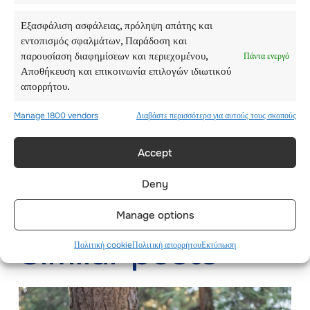
Εξασφάλιση ασφάλειας, πρόληψη απάτης και
ΕΠΙΚΟΙΝΩΝΉΣΤΕ ΜΕ ΤΑ ΚΕΝΤΡΙΚΆ ΜΑΣ
εντοπισμός σφαλμάτων, Παράδοση και
ΓΡΑΦΕΊΑ
παρουσίαση διαφημίσεων και περιεχομένου,
Πάντα ενεργό
Αποθήκευση και επικοινωνία επιλογών ιδιωτικού
απορρήτου.
Manage 1800 vendors
Διαβάστε περισσότερα για αυτούς τους σκοπούς
Accept
Deny
lesadmin
Manage options
Similar posts
Πολιτική cookie
Πολιτική απορρήτου
Εκτύπωση