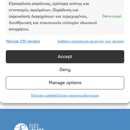
Εξασφάλιση ασφάλειας, πρόληψη απάτης και
εντοπισμός σφαλμάτων, Παράδοση και
παρουσίαση διαφημίσεων και περιεχομένου,
Πάντα ενεργό
Αποθήκευση και επικοινωνία επιλογών ιδιωτικού
απορρήτου.
Manage 1797 vendors
Διαβάστε περισσότερα για αυτούς τους σκοπούς
Accept
ΤΕΤΆΡΤΗ – 13
ΑΥΓΟΎΣΤΟΥ
Deny
Manage options
Πολιτική cookie
Πολιτική απορρήτου
Εκτύπωση