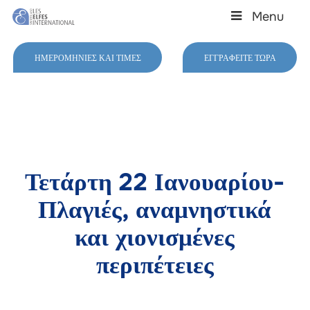
Skip
Menu
to
main
Close
content
Menu
ΗΜΕΡΟΜΗΝΊΕΣ ΚΑΙ ΤΙΜΈΣ
ΕΓΓΡΑΦΕΊΤΕ ΤΏΡΑ
Τετάρτη 22 Ιανουαρίου-
Πλαγιές, αναμνηστικά
και χιονισμένες
περιπέτειες