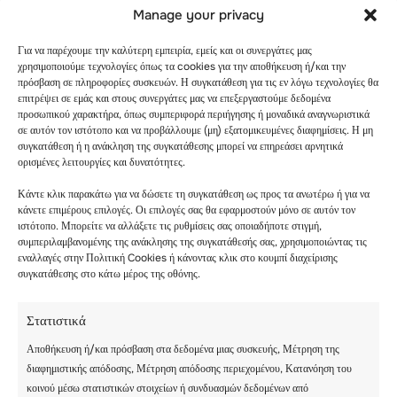
Manage your privacy
Για να παρέχουμε την καλύτερη εμπειρία, εμείς και οι συνεργάτες μας
χρησιμοποιούμε τεχνολογίες όπως τα cookies για την αποθήκευση ή/και την
πρόσβαση σε πληροφορίες συσκευών. Η συγκατάθεση για τις εν λόγω τεχνολογίες θα
επιτρέψει σε εμάς και στους συνεργάτες μας να επεξεργαστούμε δεδομένα
προσωπικού χαρακτήρα, όπως συμπεριφορά περιήγησης ή μοναδικά αναγνωριστικά
ΔΕΥΤΈΡΑ – 18
σε αυτόν τον ιστότοπο και να προβάλλουμε (μη) εξατομικευμένες διαφημίσεις. Η μη
ΑΥΓΟΎΣΤΟΥ
συγκατάθεση ή η ανάκληση της συγκατάθεσης μπορεί να επηρεάσει αρνητικά
ορισμένες λειτουργίες και δυνατότητες.
Κάντε κλικ παρακάτω για να δώσετε τη συγκατάθεση ως προς τα ανωτέρω ή για να
κάνετε επιμέρους επιλογές. Οι επιλογές σας θα εφαρμοστούν μόνο σε αυτόν τον
ιστότοπο. Μπορείτε να αλλάξετε τις ρυθμίσεις σας οποιαδήποτε στιγμή,
συμπεριλαμβανομένης της ανάκλησης της συγκατάθεσής σας, χρησιμοποιώντας τις
εναλλαγές στην Πολιτική Cookies ή κάνοντας κλικ στο κουμπί διαχείρισης
συγκατάθεσης στο κάτω μέρος της οθόνης.
Στατιστικά
Αποθήκευση ή/και πρόσβαση στα δεδομένα μιας συσκευής, Μέτρηση της
διαφημιστικής απόδοσης, Μέτρηση απόδοσης περιεχομένου, Κατανόηση του
κοινού μέσω στατιστικών στοιχείων ή συνδυασμών δεδομένων από