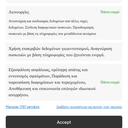
Μαρτίου έως τις 5 Απριλίου, ενώ ο αγώνας
ορειβασίας σκι Patrouille des Glaciers
Λειτουργίες
Πάντα ενεργό
πραγματοποιείται από τις 27 Απριλίου έως τις 3
Αντιστοίχιση και συνδυασμός δεδομένων από άλλες πηγές
Μαΐου.
δεδομένων, Σύνδεση διαφορετικών συσκευών, Προσδιορισμός
συσκευών με βάση τις πληροφορίες που μεταδίδονται αυτόματα.
Heli-skiing
Χρήση επακριβών δεδομένων γεωεντοπισμού, Αναγνώριση
Οι έμπειροι snowboarders και χιονοδρόμοι έχουν
συσκευών με βάση πληροφορίες που ζητούνται ενεργά.
την ευκαιρία να πέσουν σε μια απομακρυσμένη
κορυφή με ελικόπτερο.
Εξασφάλιση ασφάλειας, πρόληψη απάτης και
Από αυτό το σημείο, μπορούν να απολαύσουν την
εντοπισμός σφαλμάτων, Παράδοση και
εκπληκτική θέα πριν κατέβουν σε μη πατημένη
παρουσίαση διαφημίσεων και περιεχομένου,
Πάντα ενεργό
πούδρα.
Αποθήκευση και επικοινωνία επιλογών ιδιωτικού
Ο παγετώνας Trient, το Rosablanche, το Petit
απορρήτου.
Combin και το Pigne d’Arolla προσφέρουν
αξέχαστες καταβάσεις σε καθαρό έδαφος υψηλών
Manage 1797 vendors
Διαβάστε περισσότερα για αυτούς τους σκοπούς
βουνών.
Accept