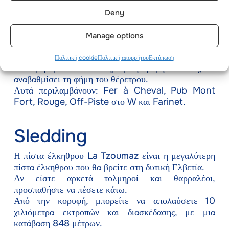
Après-ski
Deny
Το Après-ski αναγνωρίστηκε σε όλο τον κόσμο για
την κοσμοπολίτικη και ξεσηκωτική νυχτερινή ζωή
Manage options
του.
Από τις πίστες, θα χρειαστεί να κάνετε μόνο μια
Πολιτική cookie
Πολιτική απορρήτου
Εκτύπωση
σύντομη βόλτα στα δημοφιλή μέρη που έχουν
αναβαθμίσει τη φήμη του θέρετρου.
Αυτά περιλαμβάνουν: Fer à Cheval, Pub Mont
Fort, Rouge, Off-Piste στο W και Farinet.
Sledding
Η πίστα έλκηθρου La Tzoumaz είναι η μεγαλύτερη
πίστα έλκηθρου που θα βρείτε στη δυτική Ελβετία.
Αν είστε αρκετά τολμηροί και θαρραλέοι,
προσπαθήστε να πέσετε κάτω.
Από την κορυφή, μπορείτε να απολαύσετε 10
χιλιόμετρα εκτροπών και διασκέδασης, με μια
κατάβαση 848 μέτρων.