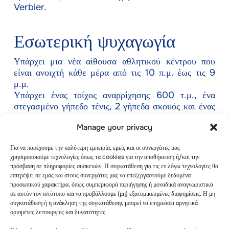
Verbier.
Εσωτερική ψυχαγωγία
Υπάρχει μια νέα αίθουσα αθλητικού κέντρου που
είναι ανοιχτή κάθε μέρα από τις 10 π.μ. έως τις 9
μ.μ.
Υπάρχει ένας τοίχος αναρρίχησης 600 τ.μ., ένα
στεγασμένο γήπεδο τένις, 2 γήπεδα σκουός και ένας
χώρος πολλαπλών αθλημάτων.
Manage your privacy
Υπάρχει επίσης μια πισίνα Mondzeu στην καρδιά
του θέρετρου που διαθέτει εσωτερική πισίνα 19
Για να παρέχουμε την καλύτερη εμπειρία, εμείς και οι συνεργάτες μας
μέτρων.
χρησιμοποιούμε τεχνολογίες όπως τα cookies για την αποθήκευση ή/και την
Επιπλέον, θα βρείτε επίσης γυμναστήριο και σάουνα.
πρόσβαση σε πληροφορίες συσκευών. Η συγκατάθεση για τις εν λόγω τεχνολογίες θα
επιτρέψει σε εμάς και στους συνεργάτες μας να επεξεργαστούμε δεδομένα
προσωπικού χαρακτήρα, όπως συμπεριφορά περιήγησης ή μοναδικά αναγνωριστικά
Εκτός πίστας
σε αυτόν τον ιστότοπο και να προβάλλουμε (μη) εξατομικευμένες διαφημίσεις. Η μη
συγκατάθεση ή η ανάκληση της συγκατάθεσης μπορεί να επηρεάσει αρνητικά
ορισμένες λειτουργίες και δυνατότητες.
Το σκι
εκτός πίστας
στο Verbier είναι λιγότερο
επικίνδυνο, ακόμη και όταν δεν έχετε οδηγό. Αυτό