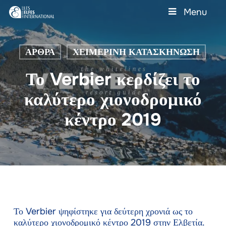
Skip
Menu
to
main
Close
content
Menu
ΆΡΘΡΑ
ΧΕΙΜΕΡΙΝΉ ΚΑΤΑΣΚΉΝΩΣΗ
Το Verbier κερδίζει το
καλύτερο χιονοδρομικό
κέντρο 2019
Το Verbier ψηφίστηκε για δεύτερη χρονιά ως το
καλύτερο χιονοδρομικό κέντρο 2019 στην Ελβετία.