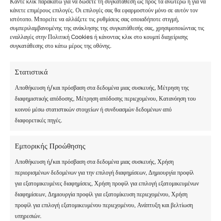
Κάντε κλικ παρακάτω για να δώσετε τη συγκατάθεση ως προς τα ανωτέρω ή για να
οφείλεται στο γεγονός ότι οι διαδρομές
κάνετε επιμέρους επιλογές. Οι επιλογές σας θα εφαρμοστούν μόνο σε αυτόν τον
ιστότοπο. Μπορείτε να αλλάξετε τις ρυθμίσεις σας οποιαδήποτε στιγμή,
παρακολουθούνται. Οι επαγγελματίες
συμπεριλαμβανομένης της ανάκλησης της συγκατάθεσής σας, χρησιμοποιώντας τις
snowboarders και σκιέρ μπορούν να επιλέξουν μία
εναλλαγές στην Πολιτική Cookies ή κάνοντας κλικ στο κουμπί διαχείρισης
από τις επτά σηματοδοτημένες διαδρομές freeride.
συγκατάθεσης στο κάτω μέρος της οθόνης.
Αυτές είναι: Vallon d’Arby, Mont-Gelé, Otanes,
Gentianes-Tortin, ChassoureTortin, The
Στατιστικά
entertainment και La Côt-Le Châble. Υπάρχουν
πολυάριθμες εκδηλώσεις στο Verbier κατά τη
Αποθήκευση ή/και πρόσβαση στα δεδομένα μιας συσκευής, Μέτρηση της
διάρκεια της χιονοδρομικής περιόδου που
διαφημιστικής απόδοσης, Μέτρηση απόδοσης περιεχομένου, Κατανόηση του
κυμαίνονται από καλλιτεχνικές, πολιτιστικές και
κοινού μέσω στατιστικών στοιχείων ή συνδυασμών δεδομένων από
γαστρονομικές εκδηλώσεις.
διαφορετικές πηγές.
Για παράδειγμα, το Polaris Electronic Music
Εμπορικής Προώθησης
Festival πραγματοποιείται από τις 28 Νοεμβρίου
Αποθήκευση ή/και πρόσβαση στα δεδομένα μιας συσκευής, Χρήση
έως την 1η Δεκεμβρίου.
περιορισμένων δεδομένων για την επιλογή διαφημίσεων, Δημιουργία προφίλ
Το Haute Cuisine πραγματοποιείται από την 1η έως
για εξατομικευμένες διαφημίσεις, Χρήση προφίλ για επιλογή εξατομικευμένων
τις 4 Απριλίου, ενώ το Verbier Art Summit
διαφημίσεων, Δημιουργία προφίλ για εξατομίκευση περιεχομένου, Χρήση
πραγματοποιείται από τις 31 Ιανουαρίου έως την 1η
προφίλ για επιλογή εξατομικευμένου περιεχομένου, Ανάπτυξη και βελτίωση
Φεβρουαρίου.
υπηρεσιών.
Το Verbier Xtreme πραγματοποιείται από τις 28