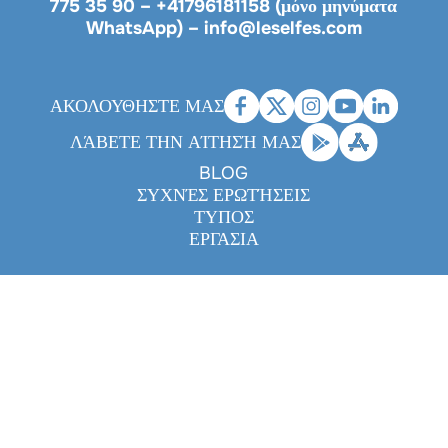
775 35 90
–
+41796181158 (μόνο μηνύματα
WhatsApp)
–
info@leselfes.com
ΑΚΟΛΟΥΘΗΣΤΕ ΜΑΣ
ΛΆΒΕΤΕ ΤΗΝ ΑΊΤΗΣΉ ΜΑΣ
BLOG
ΣΥΧΝΈΣ ΕΡΩΤΉΣΕΙΣ
ΤΎΠΟΣ
ΕΡΓΑΣΊΑ
Legals
|
Privacy policy
|
Cookies
|
Disclaimer
- Made with
love by
Numéria Communication