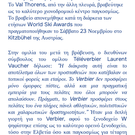
Το Val Thorens, από την άλλη πλευρά, βραβεύτηκε
ως το καλύτερο χιονοδρομικό κέντρο παγκοσμίως.
Το βραβείο απονεμήθηκε κατά τη διάρκεια των
ετήσιων World Ski Awards που
πραγματοποιήθηκαν το Σάββατο 23 Νοεμβρίου στο
Kitzbühel της Αυστρίας.
Στην ομιλία του μετά τη βράβευση, ο διευθύνων
σύμβουλος του ομίλου Téléverbier Laurent
Vaucher δήλωσε:
“Η διάκριση αυτή είναι το
αποτέλεσμα όλων των προσπαθειών που κατέβαλαν οι
τοπικοί φορείς και εταίροι.
Το Verbier δεν προσφέρει
μόνο όμορφες πίστες, αλλά και μια πραγματική
εμπειρία για τους πελάτες που όλοι μπορούν να
απολαύσουν. Πράγματι, το Verbier προσφέρει στους
πελάτες του ένα πλήρες πάνελ αθλητικών, πολιτιστικών
και χαλαρωτικών δραστηριοτήτων.”
Ήταν μια διπλή
γιορτή για το Verbier, αφού το ξενοδοχείο W
ψηφίστηκε επίσης ως το καλύτερο ορεινό ξενοδοχείο,
τόσο στην Ελβετία όσο και παγκοσμίως για τέταρτη