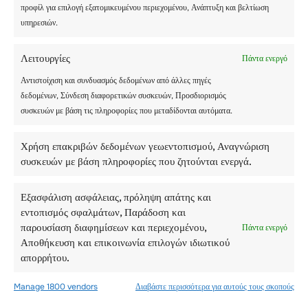
προφίλ για επιλογή εξατομικευμένου περιεχομένου, Ανάπτυξη και βελτίωση
υπηρεσιών.
8. Have a Trial Run
Λειτουργίες
Πάντα ενεργό
Ετοιμάστε έναν κατάλογο με όλα τα πράγματα που θα
Αντιστοίχιση και συνδυασμός δεδομένων από άλλες πηγές
χρειαστείτε για το πρώτο σας ανοιξιάτικο ταξίδι για
δεδομένων, Σύνδεση διαφορετικών συσκευών, Προσδιορισμός
κάμπινγκ.
συσκευών με βάση τις πληροφορίες που μεταδίδονται αυτόματα.
Μαζέψτε τον εξοπλισμό σας
και κάντε μια δοκιμή
Χρήση επακριβών δεδομένων γεωεντοπισμού, Αναγνώριση
στο τοπικό κρατικό πάρκο ή στον κατασκηνωτικό
συσκευών με βάση πληροφορίες που ζητούνται ενεργά.
χώρο. Ρυθμίστε τα πάντα είτε θα τα χρησιμοποιήσετε
είτε όχι.
Εξασφάλιση ασφάλειας, πρόληψη απάτης και
Αυτό θα σας βοηθήσει να διαπιστώσετε αν όλος ο
εντοπισμός σφαλμάτων, Παράδοση και
εξοπλισμός σας βρίσκεται σε καλή κατάσταση
παρουσίαση διαφημίσεων και περιεχομένου,
Πάντα ενεργό
λειτουργίας. Βεβαιωθείτε ότι ο νέος σας εξοπλισμός
Αποθήκευση και επικοινωνία επιλογών ιδιωτικού
λειτουργεί καλά συλλογικά.
απορρήτου.
Manage 1800 vendors
Διαβάστε περισσότερα για αυτούς τους σκοπούς
Θέλετε να αποφύγετε μια κατάσταση όπου το στρώμα
αέρα δεν χωράει στη σκηνή σας, για παράδειγμα.