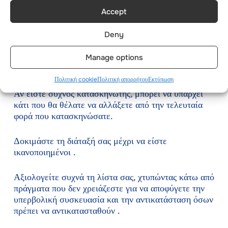
Μάθετε αν είστε ή δεν είστε άνετοι με τις ρυθμίσεις
Accept
ύπνου.
Deny
Καθορίστε τι πρέπει να αλλάξετε ή να αναβαθμίσετε
για να κάνετε το ανοιξιάτικο ταξίδι σας σε κάμπινγκ
Manage options
επιτυχημένο.
Πολιτική cookie
Πολιτική απορρήτου
Εκτύπωση
Αν είστε συχνός κατασκηνωτής, μπορεί να υπάρχει
κάτι που θα θέλατε να αλλάξετε από την τελευταία
φορά που κατασκηνώσατε.
Δοκιμάστε τη διάταξή σας μέχρι να είστε
ικανοποιημένοι .
Αξιολογείτε συχνά τη λίστα σας, χτυπώντας κάτω από
πράγματα που δεν χρειάζεστε για να αποφύγετε την
υπερβολική συσκευασία και την αντικατάσταση όσων
πρέπει να αντικατασταθούν .