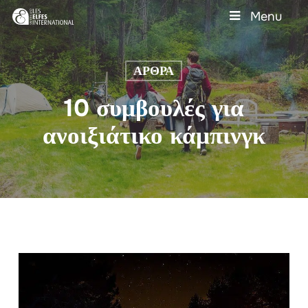
Skip
Menu
to
main
Close
content
Menu
ΆΡΘΡΑ
10 συμβουλές για
ανοιξιάτικο κάμπινγκ