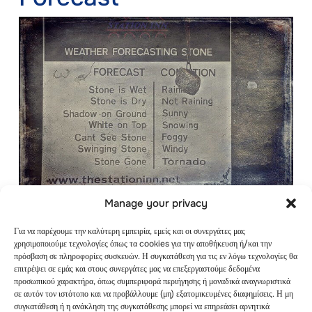
Manage your privacy
Παρακολουθήστε την πρόγνωση του καιρού πριν
Για να παρέχουμε την καλύτερη εμπειρία, εμείς και οι συνεργάτες μας
ξεκινήσετε το ανοιξιάτικο ταξίδι σας για κάμπινγκ.
χρησιμοποιούμε τεχνολογίες όπως τα cookies για την αποθήκευση ή/και την
Να θυμάστε ότι η άνοιξη αμαυρώνεται από αβέβαιες
πρόσβαση σε πληροφορίες συσκευών. Η συγκατάθεση για τις εν λόγω τεχνολογίες θα
καιρικές συνθήκες.
επιτρέψει σε εμάς και στους συνεργάτες μας να επεξεργαστούμε δεδομένα
προσωπικού χαρακτήρα, όπως συμπεριφορά περιήγησης ή μοναδικά αναγνωριστικά
σε αυτόν τον ιστότοπο και να προβάλλουμε (μη) εξατομικευμένες διαφημίσεις. Η μη
Μην εκπλαγείτε αν μετά από μια ηλιόλουστη μέρα
συγκατάθεση ή η ανάκληση της συγκατάθεσης μπορεί να επηρεάσει αρνητικά