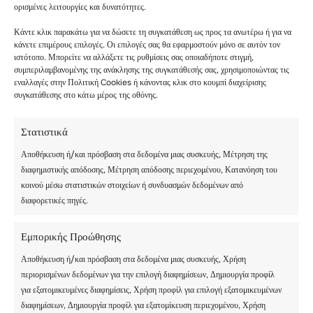
έχετε κρύες νύχτες. Μερικές φορές μπορεί να
ορισμένες λειτουργίες και δυνατότητες.
συναντήσετε έντονες βροχοπτώσεις.
Κάντε κλικ παρακάτω για να δώσετε τη συγκατάθεση ως προς τα ανωτέρω ή για να
κάνετε επιμέρους επιλογές. Οι επιλογές σας θα εφαρμοστούν μόνο σε αυτόν τον
Οι ανοιξιάτικες νύχτες είναι συχνά κρύες και θέλετε
ιστότοπο. Μπορείτε να αλλάξετε τις ρυθμίσεις σας οποιαδήποτε στιγμή,
να έχετε μαζί σας κατάλληλο ρουχισμό. Εκτός από το
συμπεριλαμβανομένης της ανάκλησης της συγκατάθεσής σας, χρησιμοποιώντας τις
ντύσιμο σε στρώματα, φροντίστε να συσκευάσετε
εναλλαγές στην Πολιτική Cookies ή κάνοντας κλικ στο κουμπί διαχείρισης
συγκατάθεσης στο κάτω μέρος της οθόνης.
υπνόσακους κατάλληλους για όλες τις καιρικές
συνθήκες.
Στατιστικά
Ένας κατάλληλα μονωμένος υπνόσακος ειδικά
Αποθήκευση ή/και πρόσβαση στα δεδομένα μιας συσκευής, Μέτρηση της
σχεδιασμένος για να σας βοηθά να διαχειρίζεστε
διαφημιστικής απόδοσης, Μέτρηση απόδοσης περιεχομένου, Κατανόηση του
θερμοκρασίες κάτω από 40 βαθμούς θα είναι
κοινού μέσω στατιστικών στοιχείων ή συνδυασμών δεδομένων από
κατάλληλος.
διαφορετικές πηγές.
Χρησιμοποιήστε ένα στρώμα ύπνου για να
Εμπορικής Προώθησης
δημιουργήσετε μια απόσταση μεταξύ του υγρού ή
κρύου εδάφους και του σώματός σας.
Αποθήκευση ή/και πρόσβαση στα δεδομένα μιας συσκευής, Χρήση
περιορισμένων δεδομένων για την επιλογή διαφημίσεων, Δημιουργία προφίλ
για εξατομικευμένες διαφημίσεις, Χρήση προφίλ για επιλογή εξατομικευμένων
Βεβαιωθείτε ότι η σκηνή που θα επιλέξετε μπορεί να
διαφημίσεων, Δημιουργία προφίλ για εξατομίκευση περιεχομένου, Χρήση
αντέξει χαμηλές θερμοκρασίες και ισχυρούς ανέμους.