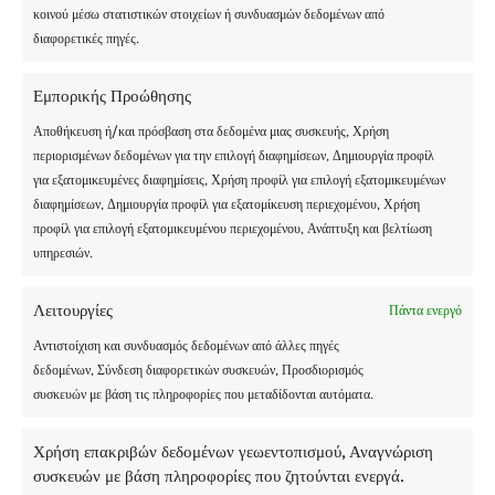
ΣΎΝΤΟΜΑ!
κοινού μέσω στατιστικών στοιχείων ή συνδυασμών δεδομένων από
διαφορετικές πηγές.
Εμπορικής Προώθησης
Αποθήκευση ή/και πρόσβαση στα δεδομένα μιας συσκευής, Χρήση
περιορισμένων δεδομένων για την επιλογή διαφημίσεων, Δημιουργία προφίλ
για εξατομικευμένες διαφημίσεις, Χρήση προφίλ για επιλογή εξατομικευμένων
διαφημίσεων, Δημιουργία προφίλ για εξατομίκευση περιεχομένου, Χρήση
προφίλ για επιλογή εξατομικευμένου περιεχομένου, Ανάπτυξη και βελτίωση
υπηρεσιών.
Λειτουργίες
Πάντα ενεργό
Αντιστοίχιση και συνδυασμός δεδομένων από άλλες πηγές
Η ΧΕΙΜΕΡΙΝΉ
δεδομένων, Σύνδεση διαφορετικών συσκευών, Προσδιορισμός
ΚΑΤΑΣΚΉΝΩΣΗ LES
συσκευών με βάση τις πληροφορίες που μεταδίδονται αυτόματα.
ELFES ΘΑ
Χρήση επακριβών δεδομένων γεωεντοπισμού, Αναγνώριση
ΕΠΑΝΑΛΕΙΤΟΥΡΓΉΣΕΙ
συσκευών με βάση πληροφορίες που ζητούνται ενεργά.