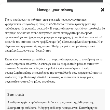
Manage your privacy
Για να παρέχουμε την καλύτερη εμπειρία, εμείς και οι συνεργάτες μας
χρησιμοποιούμε τεχνολογίες όπως τα cookies για την αποθήκευση ή/και την
πρόσβαση σε πληροφορίες συσκευών. Η συγκατάθεση για τις εν λόγω τεχνολογίες θα
επιτρέψει σε εμάς και στους συνεργάτες μας να επεξεργαστούμε δεδομένα
προσωπικού χαρακτήρα, όπως συμπεριφορά περιήγησης ή μοναδικά αναγνωριστικά
σε αυτόν τον ιστότοπο και να προβάλλουμε (μη) εξατομικευμένες διαφημίσεις. Η μη
συγκατάθεση ή η ανάκληση της συγκατάθεσης μπορεί να επηρεάσει αρνητικά
ορισμένες λειτουργίες και δυνατότητες.
Κάντε κλικ παρακάτω για να δώσετε τη συγκατάθεση ως προς τα ανωτέρω ή για να
κάνετε επιμέρους επιλογές. Οι επιλογές σας θα εφαρμοστούν μόνο σε αυτόν τον
ιστότοπο. Μπορείτε να αλλάξετε τις ρυθμίσεις σας οποιαδήποτε στιγμή,
συμπεριλαμβανομένης της ανάκλησης της συγκατάθεσής σας, χρησιμοποιώντας τις
εναλλαγές στην Πολιτική Cookies ή κάνοντας κλικ στο κουμπί διαχείρισης
☀️ Η ΚΑΛΟΚΑΙΡΙΝΉ
συγκατάθεσης στο κάτω μέρος της οθόνης.
ΚΑΤΑΣΚΉΝΩΣΗ LES
ELFES ΘΑ
Στατιστικά
ΞΕΚΙΝΉΣΕΙ ΠΟΛΎ
Αποθήκευση ή/και πρόσβαση στα δεδομένα μιας συσκευής, Μέτρηση της
διαφημιστικής απόδοσης, Μέτρηση απόδοσης περιεχομένου, Κατανόηση του