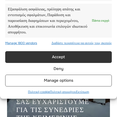
ΤΟΝ ΜΆΡΤΙΟ ΤΟΥ
2021!
Εξασφάλιση ασφάλειας, πρόληψη απάτης και
εντοπισμός σφαλμάτων, Παράδοση και
παρουσίαση διαφημίσεων και περιεχομένου,
Πάντα ενεργό
Αποθήκευση και επικοινωνία επιλογών ιδιωτικού
απορρήτου.
Manage 1800 vendors
Διαβάστε περισσότερα για αυτούς τους σκοπούς
Accept
Deny
Manage options
Πολιτική cookie
Πολιτική απορρήτου
Εκτύπωση
ΣΑΣ ΕΥΧΑΡΙΣΤΟΎΜΕ
ΓΙΑ ΤΙΣ ΣΥΝΕΔΡΊΕΣ