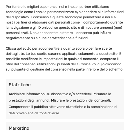
web.
Per fornire le migliori esperienze, noi e i nostri partner utilizziamo
Questi siti web possono raccogliere dati su di
tecnologie come i cookie per memorizzare e/o accedere alle informazioni
te, utilizzare cookie, incorporare un
del dispositivo. Il consenso a queste tecnologie permetterà a noi e ai
tracciamento aggiuntivo di terze parti e
nostri partner di elaborare dati personali come il comportamento durante
monitorare la tua interazione con i contenuti
la navigazione o gli ID univoci su questo sito e di mostrare annunci (non)
personalizzati. Non acconsentire o ritirare il consenso può influire
incorporati, compreso il tracciamento della tua
negativamente su alcune caratteristiche e funzioni.
interazione con i contenuti incorporati se hai
un account e sei connesso a quel sito web.
Clicca qui sotto per acconsentire a quanto sopra o per fare scelte
dettagliate. Le tue scelte saranno applicate solamente a questo sito. È
possibile modificare le impostazioni in qualsiasi momento, compreso il
Per quanto tempo conserviamo i
ritiro del consenso, utilizzando i pulsanti della Cookie Policy o cliccando
sul pulsante di gestione del consenso nella parte inferiore dello schermo.
tuoi dati
Statistiche
Se lasci un commento, il commento e i relativi
metadati vengono conservati a tempo
Archiviare informazioni su dispositivo e/o accedervi, Misurare le
indeterminato. In questo modo possiamo
prestazioni degli annunci, Misurare le prestazioni dei contenuti,
riconoscere e approvare automaticamente i
Comprendere il pubblico attraverso statistiche o la combinazione di
commenti successivi invece di tenerli in coda
dati provenienti da fonti diverse.
di moderazione.
Marketing