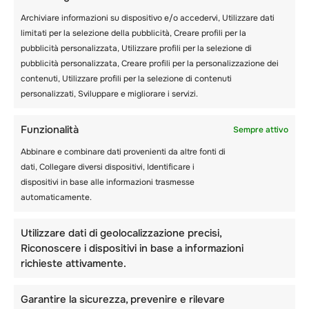
Per gli utenti che si registrano sul nostro sito
Archiviare informazioni su dispositivo e/o accedervi, Utilizzare dati
web (se presenti), memorizziamo anche le
limitati per la selezione della pubblicità, Creare profili per la
informazioni personali fornite nel loro profilo
pubblicità personalizzata, Utilizzare profili per la selezione di
utente. Tutti gli utenti possono vedere,
pubblicità personalizzata, Creare profili per la personalizzazione dei
modificare o cancellare le proprie informazioni
contenuti, Utilizzare profili per la selezione di contenuti
personali in qualsiasi momento (ad eccezione
personalizzati, Sviluppare e migliorare i servizi.
del fatto che non possono cambiare il proprio
nome utente). Anche gli amministratori del sito
Funzionalità
web possono vedere e modificare queste
Sempre attivo
informazioni.
Abbinare e combinare dati provenienti da altre fonti di
dati, Collegare diversi dispositivi, Identificare i
Quali diritti hai sui tuoi dati
dispositivi in base alle informazioni trasmesse
automaticamente.
Se hai un account su questo sito o hai lasciato
Utilizzare dati di geolocalizzazione precisi,
dei commenti, puoi richiedere di ricevere un
Riconoscere i dispositivi in base a informazioni
file esportato dei dati personali in nostro
richieste attivamente.
possesso, compresi quelli che ci hai fornito.
Puoi anche richiedere la cancellazione dei dati
personali in nostro possesso. Questo non
Garantire la sicurezza, prevenire e rilevare