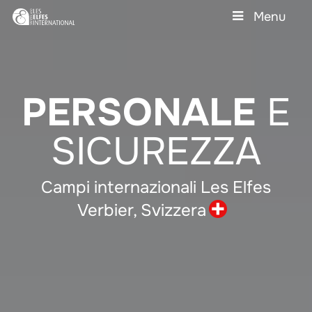
Skip
Menu
to
main
Close
content
Menu
PERSONALE
E
SICUREZZA
Campi internazionali Les Elfes
Verbier,
Svizzera