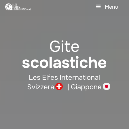
Skip
Menu
to
main
Close
content
Menu
Gite
scolastiche
Les Elfes International
Svizzera
|
Giappone