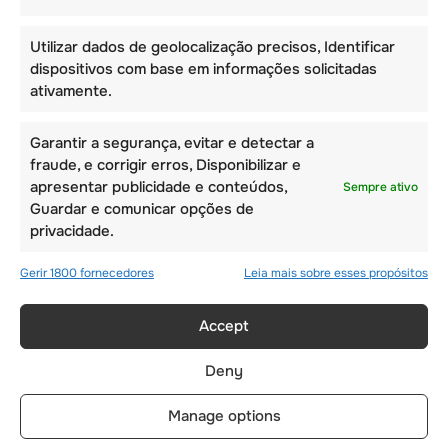
Utilizar dados de geolocalização precisos, Identificar
dispositivos com base em informações solicitadas
ativamente.
Garantir a segurança, evitar e detectar a
fraude, e corrigir erros, Disponibilizar e
apresentar publicidade e conteúdos,
Sempre ativo
SEGUNDA-FEIRA, 3
Guardar e comunicar opções de
privacidade.
DE AGOSTO –
CURSO DE LÍNGUAS,
Gerir 1800 fornecedores
Leia mais sobre esses propósitos
DESPORTO E
ATIVIDADES!
Accept
Deny
Manage options