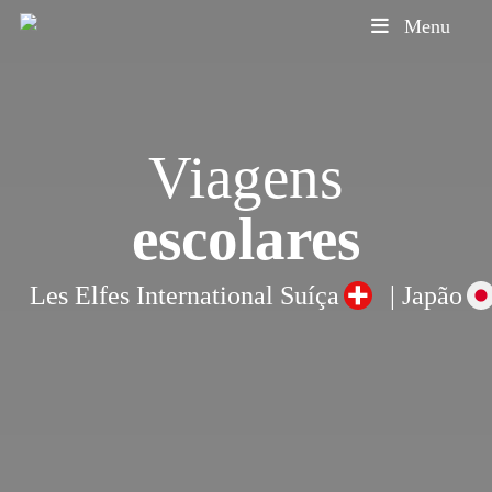
Skip
Menu
to
main
content
Viagens
escolares
Les Elfes International
Suíça
|
Japão