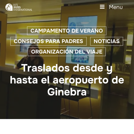
Skip
Menu
to
main
Close
content
Menu
CAMPAMENTO DE VERANO
CONSEJOS PARA PADRES
NOTICIAS
ORGANIZACIÓN DEL VIAJE
Traslados desde y
hasta el aeropuerto de
Ginebra