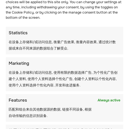
此外，这还能让他们与来自世界各地的其他学生
choices will be applied to this site only. You can change your settings at
any time, including withdrawing your consent, by using the toggles on
进行交流。 当心他们会从彼此身上学到一两件
the Cookie Policy, or by clicking on the manage consent button at the
事。
bottom of the screen.
4.人行道和车道撒盐
Statistics
在设备上存储和/或访问信息, 衡量广告效果, 衡量内容效果, 通过统计数
结冰是冬季安全的最大威胁之一。 定期在人行道
据或来自不同来源的数据组合了解受众.
和车行道上撒盐有助于防止受伤并提高安全性。
Marketing
如果您家有室外楼梯，则应格外小心，避免在极
端的冬季条件下滑倒。
在设备上存储和/或访问信息, 使用有限的数据选择广告, 为个性化广告创
建个人资料, 使用个人资料选择个性化广告, 创建个人资料以个性化内容,
使用个人资料选择个性化内容, 开发和改进服务.
在雪地上行走时也要小心。 记住，大部分时间地
面都很滑，您很容易滑倒。
Features
Always active
5.心理健康与保健小贴士
匹配和组合来自其他数据源的数据, 链接不同设备, 根据
自动传输的信息识别设备.
您知道许多人在冬季会患上抑郁症吗？ 这种情况