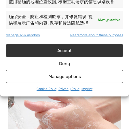
会导致整体精神健康受损。
使用精确的地理位置数据, 根据主动请求的信息识别设备.
冬季来临时，由于日照减少，许多人都会感到悲
确保安全，防止和检测欺诈，并修复错误, 提
Always active
伤和抑郁。 与男性相比，这种情况在女性中更为
供和展示广告和内容, 保存和传达隐私选择.
普遍。
Manage 1797 vendors
Read more about these purposes
因此，您需要在冬季格外关注自己的健康。
Accept
改善心理健康和整体健康的方法有很多种，如下
所示。
Deny
Manage options
– 勤洗手
Cookie Policy
Privacy Policy
Imprint