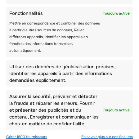
froide.
Fonctionnalités
Toujours activé
Aux Elfes, la sécurité est d’une importance
Mettre en correspondance et combiner des données
capitale . C’est pourquoi vous bénéficierez de
à partir d’autres sources de données, Relier
sorties entièrement encadrées tout au long de
différents appareils, Identifier les appareils en
l’année.
fonction des informations transmises
automatiquement.
Ceux-ci sont conçus pour intégrer les idées
éducatives de . Les enseignants des Elfes sont
Utiliser des données de géolocalisation précises,
non seulement bien formés, mais ils sont
Identifier les appareils à partir des informations
également expérimentés dans leur domaine.
demandées explicitement.
En outre, ils suivent généralement des cours
de recyclage sur le site afin de s’assurer qu’ils
Assurer la sécurité, prévenir et détecter
maîtrisent les normes et pratiques
la fraude et réparer les erreurs, Fournir
internationales en matière de sécurité .
et présenter des publicités et du
Toujours activé
contenu, Enregistrer et communiquer les
choix en matière de confidentialité.
– Apprendre Ski et snowboard
Gérer 1800 fournisseurs
En savoir plus sur ces finalités