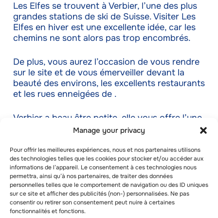
Les Elfes se trouvent à Verbier, l’une des plus
grandes stations de ski de Suisse. Visiter Les
Elfes en hiver est une excellente idée, car les
chemins ne sont alors pas trop encombrés.
De plus, vous aurez l’occasion de vous rendre
sur le site et de vous émerveiller devant la
beauté des environs, les excellents restaurants
et les rues enneigées de .
Verbier a beau être petite, elle vous offre l’une
des expériences les plus palpitantes de vos
Manage your privacy
vacances
en camp d’hiver.
Pour offrir les meilleures expériences, nous et nos partenaires utilisons
des technologies telles que les cookies pour stocker et/ou accéder aux
Partir en vacances dans un camp d’hiver à Les
informations de l’appareil. Le consentement à ces technologies nous
Elfes est l’une des meilleures choses que vous
permettra, ainsi qu’à nos partenaires, de traiter des données
puissiez faire pour vous et vos enfants.
personnelles telles que le comportement de navigation ou des ID uniques
sur ce site et afficher des publicités (non-) personnalisées. Ne pas
consentir ou retirer son consentement peut nuire à certaines
Vous pouvez participer à de nombreuses
fonctionnalités et fonctions.