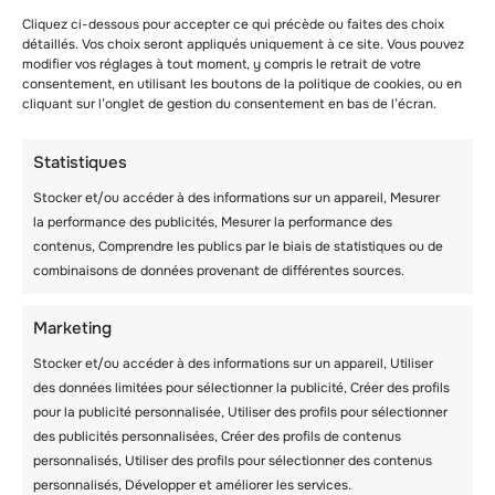
activités sur le site qui favorisent
l’entraînement physique et mental.
Cliquez ci-dessous pour accepter ce qui précède ou faites des choix
détaillés. Vos choix seront appliqués uniquement à ce site. Vous pouvez
modifier vos réglages à tout moment, y compris le retrait de votre
Les Elfes, qui fonctionnent depuis , accueillent
consentement, en utilisant les boutons de la politique de cookies, ou en
plus de 5 000 étudiants par an. C’est un
cliquant sur l’onglet de gestion du consentement en bas de l’écran.
centre d’activité tout au long de l’année, les
camps d’été
étant les plus fréquentés.
Statistiques
Stocker et/ou accéder à des informations sur un appareil, Mesurer
Si vous n’aimez pas les foules, l’idéal est de
la performance des publicités, Mesurer la performance des
visiter en hiver.
contenus, Comprendre les publics par le biais de statistiques ou de
combinaisons de données provenant de différentes sources.
– Ski et excursions
Comme nous l’avons vu précédemment, être
Marketing
actif pendant l’hiver est un moyen de rester
Stocker et/ou accéder à des informations sur un appareil, Utiliser
en forme et en bonne santé.
des données limitées pour sélectionner la publicité, Créer des profils
pour la publicité personnalisée, Utiliser des profils pour sélectionner
Les
sorties de
terrain et de
ski
proposées aux
des publicités personnalisées, Créer des profils de contenus
Elfes sont conçues pour vous permettre de
personnalisés, Utiliser des profils pour sélectionner des contenus
rester en forme même pendant la saison
personnalisés, Développer et améliorer les services.