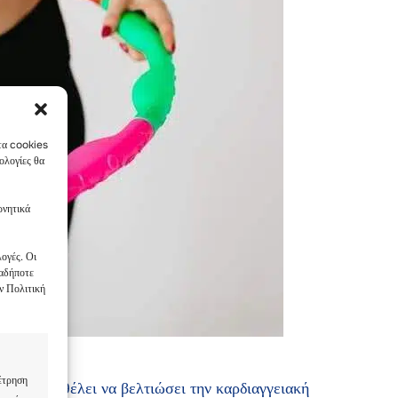
 τα cookies
ολογίες θα
ρνητικά
ογές. Οι
ιαδήποτε
ν Πολιτική
έτρηση
ια όποιον θέλει να βελτιώσει την καρδιαγγειακή