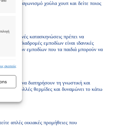
ν από
στε έναν διαγωνισμό χούλα χουπ και δείτε ποιος
επιλογή
 καλοκαιρινές κατασκηνώσεις πρέπει να
ύμπι. Οι διαδρομές εμποδίων είναι ιδανικές
ες διαδρομών εμποδίων που τα παιδιά μπορούν να
α ενεργό
ους σκοπούς
ons
α βοηθήσει να διατηρήσουν τη γνωστική και
α κάψουν πολλές θερμίδες και δυναμώνει το κάτω
τείτε απλές οικιακές προμήθειες που
α ενεργό