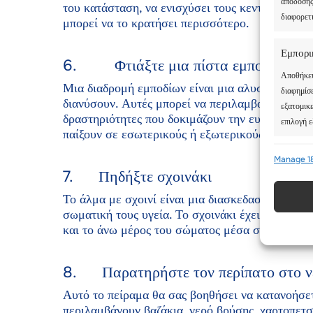
απόδοσης
του κατάσταση, να ενισχύσει τους κεντρικούς μύ
διαφορετι
μπορεί να το κρατήσει περισσότερο.
Εμπορι
6. Φτιάξτε μια πίστα εμποδίων
Αποθήκευ
Μια διαδρομή εμποδίων είναι μια αλυσίδα από δ
διαφημίσ
διανύσουν. Αυτές μπορεί να περιλαμβάνουν άλμα
εξατομικ
δραστηριότητες που δοκιμάζουν την ευκινησία, 
επιλογή 
παίξουν σε εσωτερικούς ή εξωτερικούς χώρους.
Λειτουρ
Manage 1
7. Πηδήξτε σχοινάκι
Αντιστοί
συσκευών
Το άλμα με σχοινί είναι μια διασκεδαστική δρασ
σωματική τους υγεία. Το σχοινάκι έχει επίσης π
και το άνω μέρος του σώματος μέσα σε σύντομο
Χρήση 
πληροφ
8. Παρατηρήστε τον περίπατο στο ν
Εξασφά
Αυτό το πείραμα θα σας βοηθήσει να κατανοήσετε
Παράδο
περιλαμβάνουν βαζάκια, νερό βρύσης, χαρτοπετσ