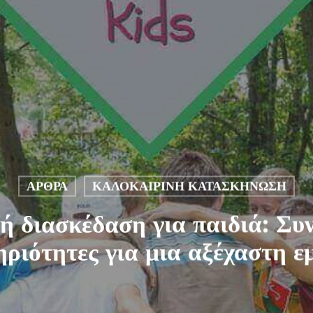
ΆΡΘΡΑ
ΚΑΛΟΚΑΙΡΙΝΉ ΚΑΤΑΣΚΉΝΩΣΗ
ή διασκέδαση για παιδιά: Συ
ριότητες για μια αξέχαστη ε