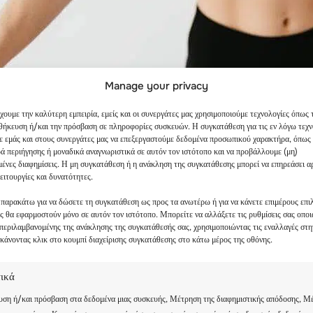
Manage your privacy
χουμε την καλύτερη εμπειρία, εμείς και οι συνεργάτες μας χρησιμοποιούμε τεχνολογίες όπως
οθήκευση ή/και την πρόσβαση σε πληροφορίες συσκευών. Η συγκατάθεση για τις εν λόγω τεχν
σε εμάς και στους συνεργάτες μας να επεξεργαστούμε δεδομένα προσωπικού χαρακτήρα, όπως
ά περιήγησης ή μοναδικά αναγνωριστικά σε αυτόν τον ιστότοπο και να προβάλλουμε (μη)
μένες διαφημίσεις. Η μη συγκατάθεση ή η ανάκληση της συγκατάθεσης μπορεί να επηρεάσει α
ειτουργίες και δυνατότητες.
 παρακάτω για να δώσετε τη συγκατάθεση ως προς τα ανωτέρω ή για να κάνετε επιμέρους επιλ
ας θα εφαρμοστούν μόνο σε αυτόν τον ιστότοπο. Μπορείτε να αλλάξετε τις ρυθμίσεις σας οπο
μπεριλαμβανομένης της ανάκλησης της συγκατάθεσής σας, χρησιμοποιώντας τις εναλλαγές στη
κάνοντας κλικ στο κουμπί διαχείρισης συγκατάθεσης στο κάτω μέρος της οθόνης.
τικά
ση ή/και πρόσβαση στα δεδομένα μιας συσκευής, Μέτρηση της διαφημιστικής απόδοσης, Μ
κή δραστηριότητα για τα παιδιά, αλλά είναι επίσης ιδανικό γ