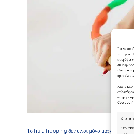
Για να παρέ
για την απ
επιτρέψει 
συμπεριφορ
εξατομικευ
ορισμένες λ
Κάντε κλικ
επιλογές σ
στιγμή, συ
Cookies ή 
Στατισ
Αποθήκευ
Το hula hooping δεν είναι μόνο μια διασκεδαστι