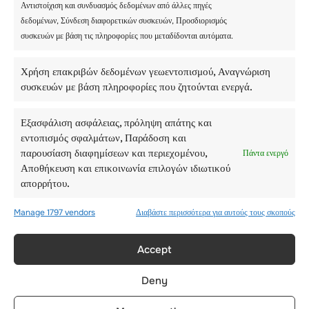
Αντιστοίχιση και συνδυασμός δεδομένων από άλλες πηγές
δεδομένων, Σύνδεση διαφορετικών συσκευών, Προσδιορισμός
συσκευών με βάση τις πληροφορίες που μεταδίδονται αυτόματα.
Χρήση επακριβών δεδομένων γεωεντοπισμού, Αναγνώριση
συσκευών με βάση πληροφορίες που ζητούνται ενεργά.
Εξασφάλιση ασφάλειας, πρόληψη απάτης και
εντοπισμός σφαλμάτων, Παράδοση και
παρουσίαση διαφημίσεων και περιεχομένου,
Πάντα ενεργό
Αποθήκευση και επικοινωνία επιλογών ιδιωτικού
ΧΕΙΜΕΡΙΝΈΣ ΚΑΤΑΣΚΗΝΏΣΕΙΣ
απορρήτου.
Επισκόπηση
Manage 1797 vendors
Διαβάστε περισσότερα για αυτούς τους σκοπούς
Χειμερινές δραστηριότητες
Μαθήματα γλωσσών
Accept
Ημερομηνίες & τιμές
Deny
Προσωπικό και ασφάλεια