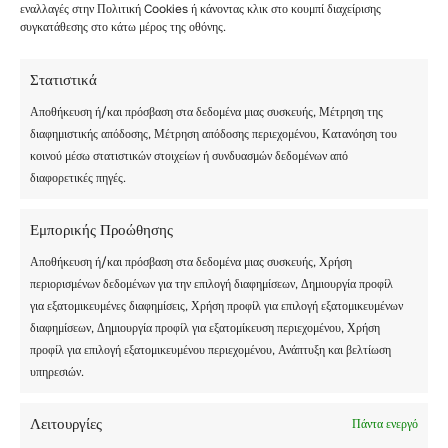
εναλλαγές στην Πολιτική Cookies ή κάνοντας κλικ στο κουμπί διαχείρισης
συγκατάθεσης στο κάτω μέρος της οθόνης.
Στατιστικά
Αποθήκευση ή/και πρόσβαση στα δεδομένα μιας συσκευής, Μέτρηση της
διαφημιστικής απόδοσης, Μέτρηση απόδοσης περιεχομένου, Κατανόηση του
κοινού μέσω στατιστικών στοιχείων ή συνδυασμών δεδομένων από
διαφορετικές πηγές.
Aucun article trouvé.
Εμπορικής Προώθησης
Αποθήκευση ή/και πρόσβαση στα δεδομένα μιας συσκευής, Χρήση
περιορισμένων δεδομένων για την επιλογή διαφημίσεων, Δημιουργία προφίλ
για εξατομικευμένες διαφημίσεις, Χρήση προφίλ για επιλογή εξατομικευμένων
διαφημίσεων, Δημιουργία προφίλ για εξατομίκευση περιεχομένου, Χρήση
προφίλ για επιλογή εξατομικευμένου περιεχομένου, Ανάπτυξη και βελτίωση
υπηρεσιών.
Λειτουργίες
Πάντα ενεργό