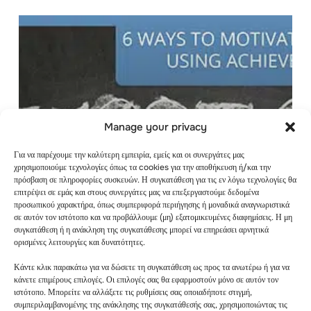
Manage your privacy
Για να παρέχουμε την καλύτερη εμπειρία, εμείς και οι συνεργάτες μας
χρησιμοποιούμε τεχνολογίες όπως τα cookies για την αποθήκευση ή/και την
πρόσβαση σε πληροφορίες συσκευών. Η συγκατάθεση για τις εν λόγω τεχνολογίες θα
επιτρέψει σε εμάς και στους συνεργάτες μας να επεξεργαστούμε δεδομένα
προσωπικού χαρακτήρα, όπως συμπεριφορά περιήγησης ή μοναδικά αναγνωριστικά
6 ΤΡΌΠΟΙ ΓΙΑ ΝΑ
σε αυτόν τον ιστότοπο και να προβάλλουμε (μη) εξατομικευμένες διαφημίσεις. Η μη
ΠΑΡΑΚΙΝΉΣΕΤΕ
συγκατάθεση ή η ανάκληση της συγκατάθεσης μπορεί να επηρεάσει αρνητικά
ορισμένες λειτουργίες και δυνατότητες.
ΤΟΥΣ ΜΑΘΗΤΈΣ
Κάντε κλικ παρακάτω για να δώσετε τη συγκατάθεση ως προς τα ανωτέρω ή για να
ΧΡΗΣΙΜΟΠΟΙΏΝΤΑΣ
κάνετε επιμέρους επιλογές. Οι επιλογές σας θα εφαρμοστούν μόνο σε αυτόν τον
ιστότοπο. Μπορείτε να αλλάξετε τις ρυθμίσεις σας οποιαδήποτε στιγμή,
ΕΠΙΤΕΎΓΜΑΤΑ
συμπεριλαμβανομένης της ανάκλησης της συγκατάθεσής σας, χρησιμοποιώντας τις