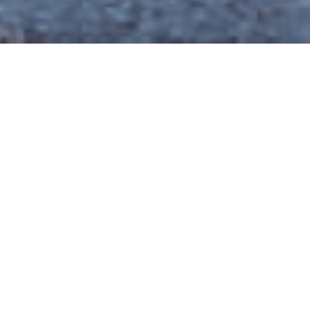
Από το 1987, η Les Elfes International, που
ιδρύθηκε από τον Philippe και τη Nicole Stettler,
προσφέρει χειμερινές, εαρινές και καλοκαιρινές
κατασκηνώσεις για παιδιά ηλικίας 6 έως 17 ετών στο
Verbier, το Crans-Montana και το La Tzoumaz
στις ελβετικές Άλπεις.
Οι προτεραιότητές μας είναι:
την ασφάλεια των παιδιών,
την ανάπτυξη των παιδιών μέσω της
κοινωνικοποίησης και των ποιοτικών