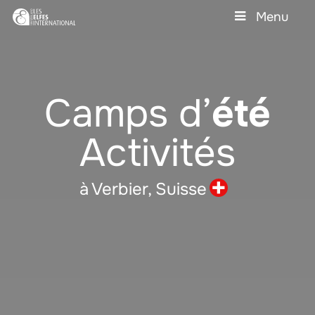
Skip
Menu
to
main
Close
content
Menu
Camps d’
été
Activités
à Verbier,
Suisse