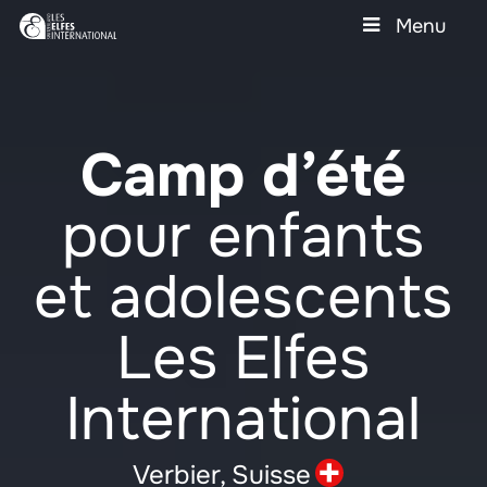
Skip
Menu
to
main
Close
content
Menu
Camp d’été
pour enfants
et adolescents
Les Elfes
International
Verbier,
Suisse