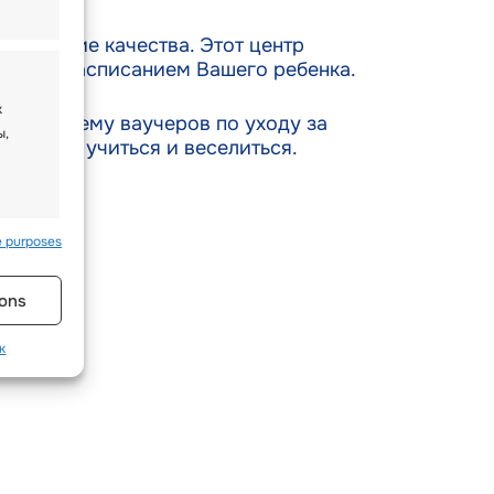
их лучшие качества. Этот центр
иями и расписанием Вашего ребенка.
х
рез систему ваучеров по уходу за
ы,
свободу учиться и веселиться.
e purposes
s active
ons
к
ств