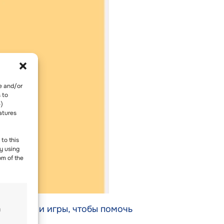
re and/or
 to
-)
atures
to this
y using
om of the
ия, спорт и игры, чтобы помочь
и
авыки.