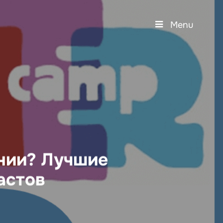
Menu
ании? Лучшие
астов