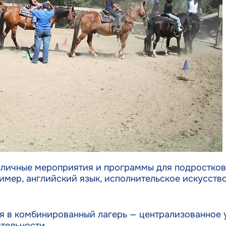
ничества, устранение ошибок, Доставка и показ
Alway
мы и контента, Сохранение и передача выбранных
оек конфиденциальности.
зличные мероприятия и программы для подростков 
ример, английский язык, исполнительское искусство
ся в комбинированный лагерь — централизованное 
тельности.