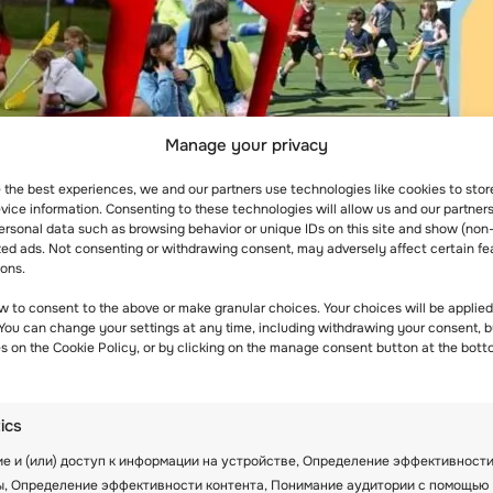
Manage your privacy
e the best experiences, we and our partners use technologies like cookies to sto
ice information. Consenting to these technologies will allow us and our partners
ersonal data such as browsing behavior or unique IDs on this site and show (non
zed ads. Not consenting or withdrawing consent, may adversely affect certain fe
ions.
w to consent to the above or make granular choices. Your choices will be applied 
 You can change your settings at any time, including withdrawing your consent, b
es on the Cookie Policy, or by clicking on the manage consent button at the bott
tics
ля подростков 14-17 лет. Он сочетает в себе занят
е и (или) доступ к информации на устройстве, Определение эффективност
язывая дружбу на всю жизнь и приобретая новые н
ы, Определение эффективности контента, Понимание аудитории с помощью