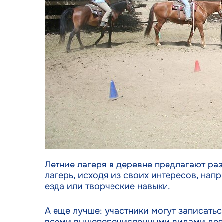
мошен
рекла
настр
Летние лагеря в деревне предлагают ра
лагерь, исходя из своих интересов, нап
езда или творческие навыки.
А еще лучше: участники могут записать
всеми вышеперечисленными видами дея