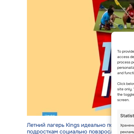
To provid
access dev
process p
personali
and funct
Click belo
site only.
the toggl
screen.
Statis
Летний лагерь Kings идеально подходит д
Хранени
подросткам социально повзрослеть, зав
реклам