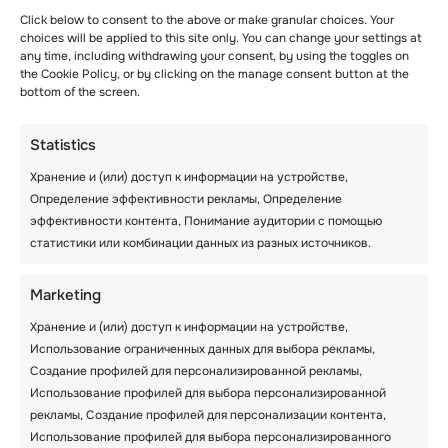
Это подвергает ребенка воздействию
Click below to consent to the above or make granular choices. Your
различных ситуаций и стимулирует его
choices will be applied to this site only. You can change your settings at
any time, including withdrawing your consent, by using the toggles on
мозг, позволяя ему принимать решения.
the Cookie Policy, or by clicking on the manage consent button at the
Отправляя своего ребенка в летний лагерь,
bottom of the screen.
Вы даете ему шанс по-другому ощутить мир,
посмотреть на вещи с другой точки зрения,
Statistics
и принять участие в различных сложных
мероприятиях, с которыми он иначе не
Хранение и (или) доступ к информации на устройстве,
справился бы дома.
Определение эффективности рекламы, Определение
эффективности контента, Понимание аудитории с помощью
статистики или комбинации данных из разных источников.
Катание на санях
Санный спорт также известен как катание на
Marketing
санях. Это популярный зимний вид спорта, в
котором участники садятся на санки и
Хранение и (или) доступ к информации на устройстве,
скатываются с заснеженного холма. Дети
Использование ограниченных данных для выбора рекламы,
могут участвовать в
катании на санках
,
Создание профилей для персонализированной рекламы,
находясь в зимнем лагере. Однако им
Использование профилей для выбора персонализированной
должны помогать взрослые в зависимости
рекламы, Создание профилей для персонализации контента,
от их возраста и предыдущего опыта.
Использование профилей для выбора персонализированного