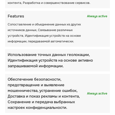
контента, Разработка и совершенствование сервисов.
Проведите кулинарные соревнования
Features
Always active
Научиться печь или готовить — это один из
способов, с помощью которого дети могут
Сопоставление и объединение данных из других
заниматься увлекательными занятиями во
источников данных, Связывание различных
время пребывания в зимнем лагере. Чтобы
устройств, Идентификация устройств на основе
рецепт получился правильным, Вам
информации, передаваемой автоматически.
придется применять различные навыки,
считая, измеряя, сортируя, просеивая и
Использование точных данных геолокации,
высыпая ингредиенты. Руководители лагеря
Идентификация устройств на основе активно
могут сделать это занятие более
запрашиваемой информации.
увлекательным, если попросят участников
потренироваться в приготовлении рецептов
Обеспечение безопасности,
с нуля. Они также могут определить и
предотвращение и выявление
назвать каждый ингредиент, а также
мошенничества, устранение ошибок,
попробовать другие различные методы
Always active
Доставка и показ рекламы и контента,
приготовления , такие как кипячение.
Сохранение и передача выбранных
Приготовление пищи также может помочь
настроек конфиденциальности.
студентам понять различные концепции в
науке.