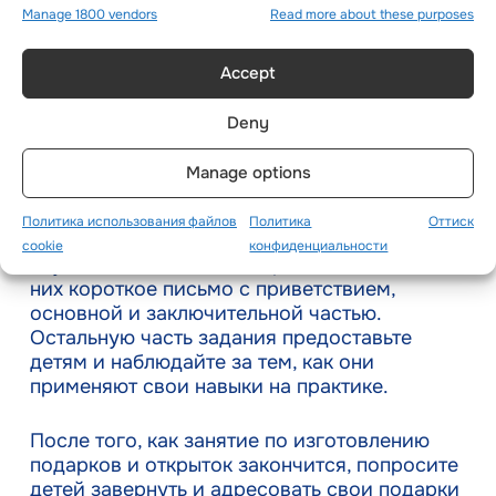
Manage 1800 vendors
Read more about these purposes
Делайте и заворачивайте подарки
Accept
Изготовление праздничных открыток и
подарков может стать для учащихся
Deny
хорошей возможностью развить свои
творческие способности и навыки письма.
Manage options
Придумайте концепцию создания открыток
и попросите детей выполнить ее
Политика использования файлов
Политика
Оттиск
самостоятельно. Например, Вы можете
cookie
конфиденциальности
научить их создавать открытки, включив в
них короткое письмо с приветствием,
основной и заключительной частью.
Остальную часть задания предоставьте
детям и наблюдайте за тем, как они
применяют свои навыки на практике.
После того, как занятие по изготовлению
подарков и открыток закончится, попросите
детей завернуть и адресовать свои подарки