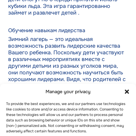
кубики льда. Эта игра гарантированно
займет и развлечет детей .
Обучение навыкам лидерства
Зимний лагерь — это идеальная
возможность развить лидерские качества
Вашего ребенка. Поскольку дети участвуют
в различных мероприятиях вместе с
другими детьми из разных уголков мира,
они получают возможность научиться быть
хорошими лидерами. Видя, что родителей с
ними не будет, дети привыкают брать на
Manage your privacy
себя ответственность за выполнение
различных задач.
To provide the best experiences, we and our partners use technologies
like cookies to store and/or access device information. Consenting to
Одна хорошая черта зимних лагерей
these technologies will allow us and our partners to process personal
заключается в том, что детей часто делят на
data such as browsing behavior or unique IDs on this site and show
(non-) personalized ads. Not consenting or withdrawing consent, may
группы, каждой из которых поручают
adversely affect certain features and functions.
выполнение определенных обязанностей.