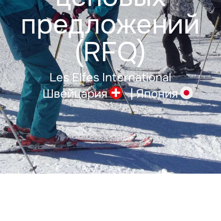
предложений
(RFQ)
Les Elfes International
Швейцария
|
Япония