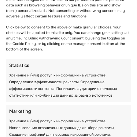
EMAIL
(ОБЯЗАТЕЛЬНО)
data such as browsing behavior or unique IDs on this site and show
(non-) personalized ads. Not consenting or withdrawing consent, may
adversely affect certain features and functions.
Click below to consent to the above or make granular choices. Your
SCHOOL NAME
(ОБЯЗАТЕЛЬНО)
choices will be applied to this site only. You can change your settings at
any time, including withdrawing your consent, by using the toggles on
the Cookie Policy, or by clicking on the manage consent button at the
bottom of the screen.
EXPECTED NUMBER OF STUDENTS
Statistics
(ОБЯЗАТЕЛЬНО)
Хранение и (или) доступ к информации на устройстве,
Определение эффективности рекламы, Определение
эффективности контента, Понимание аудитории с помощью
PREFERRED ARRIVAL DATE
статистики или комбинации данных из разных источников.
(ОБЯЗАТЕЛЬНО)
Marketing
Day
Month
Year
Хранение и (или) доступ к информации на устройстве,
PREFERRED DEPARTURE DATE
(ОБЯЗАТЕЛЬНО)
Использование ограниченных данных для выбора рекламы,
Создание профилей для персонализированной рекламы,