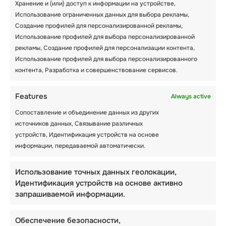
Хранение и (или) доступ к информации на устройстве,
Использование ограниченных данных для выбора рекламы,
ЧЕТВЕРГ — 7
Создание профилей для персонализированной рекламы,
АВГУСТА
Использование профилей для выбора персонализированной
рекламы, Создание профилей для персонализации контента,
Использование профилей для выбора персонализированного
контента, Разработка и совершенствование сервисов.
Features
Always active
Сопоставление и объединение данных из других
Навигация
Назад
1
2
3
4
5
…
7
источников данных, Связывание различных
Далее
устройств, Идентификация устройств на основе
информации, передаваемой автоматически.
по
Использование точных данных геолокации,
записям
Идентификация устройств на основе активно
запрашиваемой информации.
Обеспечение безопасности,