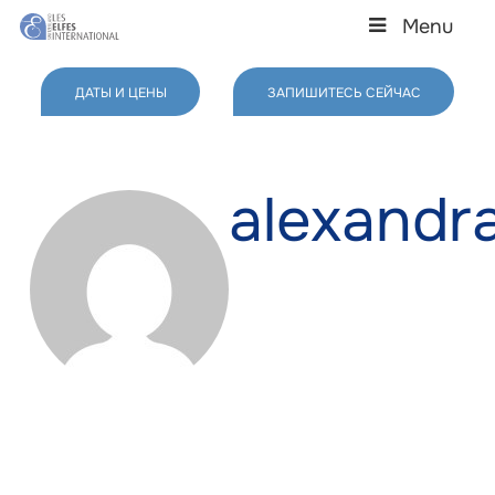
Skip
Menu
to
main
Close
content
Menu
ДАТЫ И ЦЕНЫ
ЗАПИШИТЕСЬ СЕЙЧАС
alexandr