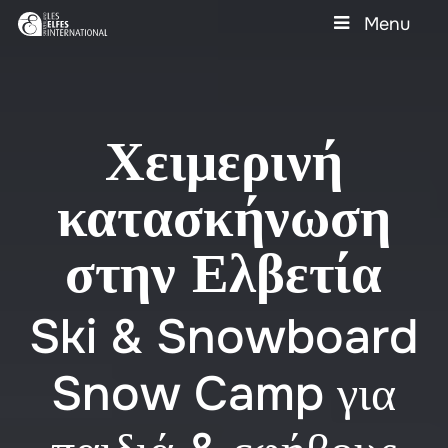
Skip
Menu
to
main
Close
content
Menu
Χειμερινή
κατασκήνωση
στην Ελβετία
Ski & Snowboard
Snow Camp για