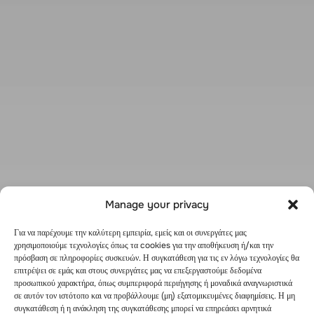
Manage your privacy
Για να παρέχουμε την καλύτερη εμπειρία, εμείς και οι συνεργάτες μας
χρησιμοποιούμε τεχνολογίες όπως τα cookies για την αποθήκευση ή/και την
πρόσβαση σε πληροφορίες συσκευών. Η συγκατάθεση για τις εν λόγω τεχνολογίες θα
επιτρέψει σε εμάς και στους συνεργάτες μας να επεξεργαστούμε δεδομένα
προσωπικού χαρακτήρα, όπως συμπεριφορά περιήγησης ή μοναδικά αναγνωριστικά
σε αυτόν τον ιστότοπο και να προβάλλουμε (μη) εξατομικευμένες διαφημίσεις. Η μη
συγκατάθεση ή η ανάκληση της συγκατάθεσης μπορεί να επηρεάσει αρνητικά