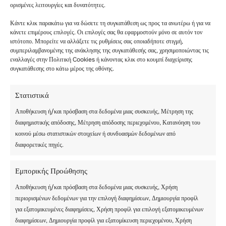
ορισμένες λειτουργίες και δυνατότητες.
Κάντε κλικ παρακάτω για να δώσετε τη συγκατάθεση ως προς τα ανωτέρω ή για να
κάνετε επιμέρους επιλογές. Οι επιλογές σας θα εφαρμοστούν μόνο σε αυτόν τον
ιστότοπο. Μπορείτε να αλλάξετε τις ρυθμίσεις σας οποιαδήποτε στιγμή,
συμπεριλαμβανομένης της ανάκλησης της συγκατάθεσής σας, χρησιμοποιώντας τις
εναλλαγές στην Πολιτική Cookies ή κάνοντας κλικ στο κουμπί διαχείρισης
συγκατάθεσης στο κάτω μέρος της οθόνης.
Στατιστικά
Αποθήκευση ή/και πρόσβαση στα δεδομένα μιας συσκευής, Μέτρηση της
διαφημιστικής απόδοσης, Μέτρηση απόδοσης περιεχομένου, Κατανόηση του
κοινού μέσω στατιστικών στοιχείων ή συνδυασμών δεδομένων από
διαφορετικές πηγές.
Εμπορικής Προώθησης
Αποθήκευση ή/και πρόσβαση στα δεδομένα μιας συσκευής, Χρήση
περιορισμένων δεδομένων για την επιλογή διαφημίσεων, Δημιουργία προφίλ
για εξατομικευμένες διαφημίσεις, Χρήση προφίλ για επιλογή εξατομικευμένων
διαφημίσεων, Δημιουργία προφίλ για εξατομίκευση περιεχομένου, Χρήση