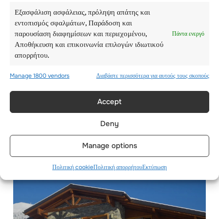
Εξασφάλιση ασφάλειας, πρόληψη απάτης και
εντοπισμός σφαλμάτων, Παράδοση και
παρουσίαση διαφημίσεων και περιεχομένου,
Πάντα ενεργό
Αποθήκευση και επικοινωνία επιλογών ιδιωτικού
απορρήτου.
Manage 1800 vendors
Διαβάστε περισσότερα για αυτούς τους σκοπούς
ΔΕΥΤΈΡΑ – 18
Accept
ΑΥΓΟΎΣΤΟΥ
Deny
Manage options
Πολιτική cookie
Πολιτική απορρήτου
Εκτύπωση