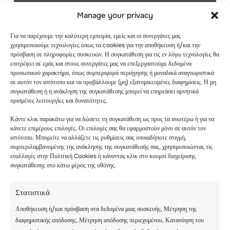
Manage your privacy
Για να παρέχουμε την καλύτερη εμπειρία, εμείς και οι συνεργάτες μας
χρησιμοποιούμε τεχνολογίες όπως τα cookies για την αποθήκευση ή/και την
πρόσβαση σε πληροφορίες συσκευών. Η συγκατάθεση για τις εν λόγω τεχνολογίες θα
επιτρέψει σε εμάς και στους συνεργάτες μας να επεξεργαστούμε δεδομένα
προσωπικού χαρακτήρα, όπως συμπεριφορά περιήγησης ή μοναδικά αναγνωριστικά
σε αυτόν τον ιστότοπο και να προβάλλουμε (μη) εξατομικευμένες διαφημίσεις. Η μη
Recent posts
συγκατάθεση ή η ανάκληση της συγκατάθεσης μπορεί να επηρεάσει αρνητικά
ορισμένες λειτουργίες και δυνατότητες.
Κάντε κλικ παρακάτω για να δώσετε τη συγκατάθεση ως προς τα ανωτέρω ή για να
κάνετε επιμέρους επιλογές. Οι επιλογές σας θα εφαρμοστούν μόνο σε αυτόν τον
ιστότοπο. Μπορείτε να αλλάξετε τις ρυθμίσεις σας οποιαδήποτε στιγμή,
συμπεριλαμβανομένης της ανάκλησης της συγκατάθεσής σας, χρησιμοποιώντας τις
εναλλαγές στην Πολιτική Cookies ή κάνοντας κλικ στο κουμπί διαχείρισης
συγκατάθεσης στο κάτω μέρος της οθόνης.
Στατιστικά
Αποθήκευση ή/και πρόσβαση στα δεδομένα μιας συσκευής, Μέτρηση της
διαφημιστικής απόδοσης, Μέτρηση απόδοσης περιεχομένου, Κατανόηση του