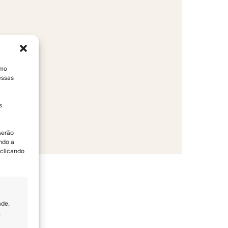
omo
essas
s
serão
ndo a
 clicando
ade,
u