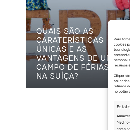
QUAIS SÃO AS
CARATERÍSTICAS
Para forn
cookies p
ÚNICAS E AS
tecnologi
comportam
VANTAGENS DE UM
personali
CAMPO DE FÉRIAS
recursos 
NA SUÍÇA?
Clique ab
aplicadas
retirada 
no botão d
Estatí
Armazen
Medir o
combina