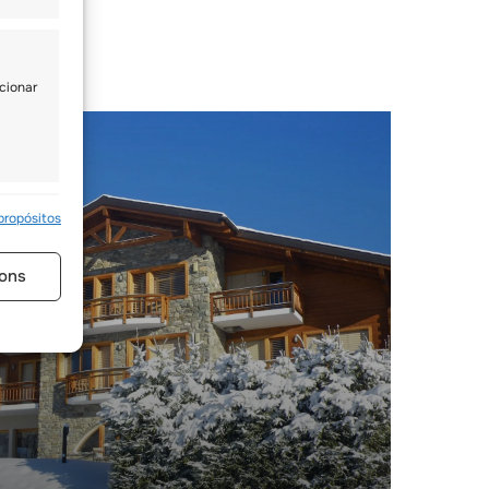
cionar
re ativo
propósitos
ons
 base
re ativo