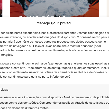
QUAIS SÃO AS
Manage your privacy
OPÇÕES DE
DURAÇÃO E
ecer as melhores experiências, nós e os nossos parceiros usamos tecnologias c
ara armazenar e/ou aceder a informações do dispositivo. O consentimento para 
HORÁRIO DO
as permitirá que nós e os nossos parceiros processemos dados pessoais, como
ento de navegação ou IDs exclusivos neste site e mostrar anúncios (não)
ACAMPAMENTO DE
zados. Não consentir ou retirar o consentimento pode afetar adversamente certo
INVERNO NA
e funções.
SUÍÇA?
aixo para consentir com o acima ou fazer escolhas granulares. As suas escolhas 
 apenas a este site. Pode alterar suas configurações a qualquer momento, inclui
de seu consentimento, usando os botões de alternância na Política de Cookies ou
e consentimento para gerir na parte inferior do ecrã.
sticas
ar e/ou aceder a informações num dispositivo, Medir o desempenho da publicid
 desempenho dos conteúdos, Compreender os públicos através de estatísticas o
ções de dados de diferentes fontes.