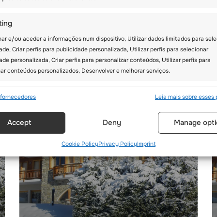
ts
ting
r e/ou aceder a informações num dispositivo, Utilizar dados limitados para sele
ade, Criar perfis para publicidade personalizada, Utilizar perfis para selecionar
ade personalizada, Criar perfis para personalizar conteúdos, Utilizar perfis para
nar conteúdos personalizados, Desenvolver e melhorar serviços.
sos
Semp
7 fornecedores
Leia mais sobre esses 
orresponder e combinar dados de outras fontes de dados, Ligar
Accept
Deny
Manage opti
ivos diferentes, Identificar dispositivos com base em informações
tidas automaticamente.
Cookie Policy
Privacy Policy
Imprint
ar dados de geolocalização precisos, Identificar dispositivos com
ormações solicitadas ativamente.
ir a segurança, evitar e detectar a fraude, e corrigir erros,
ibilizar e apresentar publicidade e conteúdos, Guardar e
Semp
car opções de privacidade.