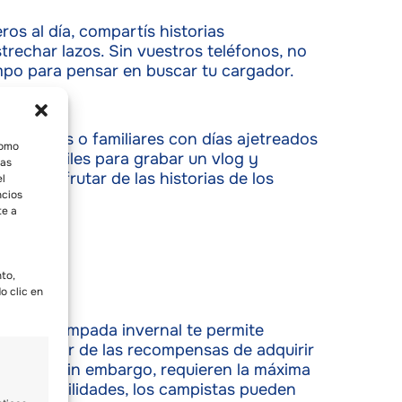
s al día, compartís historias
trechar lazos. Sin vuestros teléfonos, no
mpo para pensar en buscar tu cargador.
n amigos o familiares con días ajetreados
como
sultar útiles para grabar un vlog y
tas
s y disfrutar de las historias de los
el
ncios
te a
nto,
o clic en
ir de acampada invernal te permite
ra disfrutar de las recompensas de adquirir
adables. Sin embargo, requieren la máxima
uevas habilidades, los campistas pueden