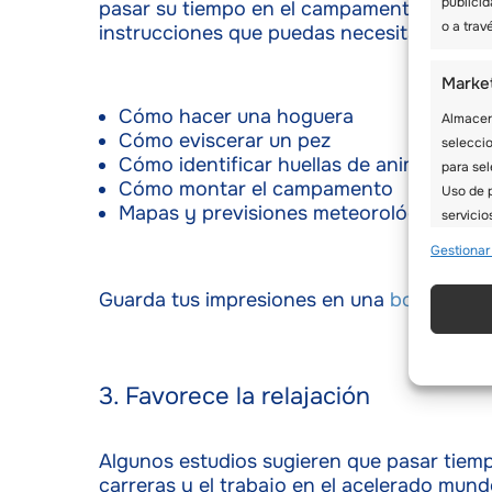
publicid
pasar su tiempo en el campamento de invie
o a trav
instrucciones que puedas necesitar, como:
Marke
Cómo hacer una hoguera
Almacena
Cómo eviscerar un pez
seleccio
Cómo identificar huellas de animales
para sel
Cómo montar el campamento
Uso de p
Mapas y previsiones meteorológicas par
servicio
Gestionar
Caract
Guarda tus impresiones en una
bolsa Ziplo
Cotejo 
Vincular
informac
3. Favorece la relajación
Utiliz
en fun
Algunos estudios sugieren que pasar tiempo
carreras y el trabajo en el acelerado mun