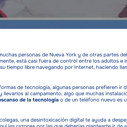
, muchas personas de Nueva York y de otras partes 
almente, está casi fuera de control entre los adultos e
 su tiempo libre navegando por Internet, haciendo ll
 formas de tecnología, algunas personas prefieren ir
s y llevarlos al campamento, algo que muchas instal
scanso de la tecnología
o de un teléfono nuevo es u
olegas, una desintoxicación digital te ayuda a despeja
quí las razones por las que deberías plantearte ir
de 