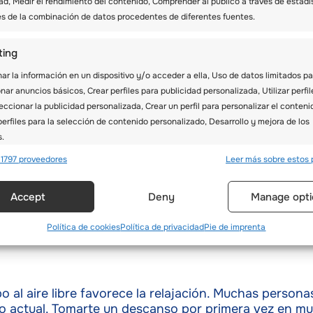
ad, Medir el rendimiento del contenido, Comprender al público a través de estadí
rno aprendiendo unos de otros. Para prepararte para 
és de la combinación de datos procedentes de diferentes fuentes.
ting
r la información en un dispositivo y/o acceder a ella, Uso de datos limitados pa
nar anuncios básicos, Crear perfiles para publicidad personalizada, Utilizar perfil
eccionar la publicidad personalizada, Crear un perfil para personalizar el conteni
erfiles para la selección de contenido personalizado, Desarrollo y mejora de los
a todos los días de tu viaje de campamento de invier
s.
 1797 proveedores
Leer más sobre estos 
erísticas
Siempr
c
antes de empaquetarlas para maximizar su protecci
Accept
Deny
Manage opti
y combinación de datos procedentes de otras fuentes de información,
 diferentes dispositivos, Identificación de dispositivos en función de la
ión transmitida de forma automática.
Política de cookies
Política de privacidad
Pie de imprenta
ar datos de localización geográfica precisa, Identificar los disposit
ción de la información solicitada activamente.
 al aire libre favorece la relajación. Muchas persona
do actual. Tomarte un descanso por primera vez en m