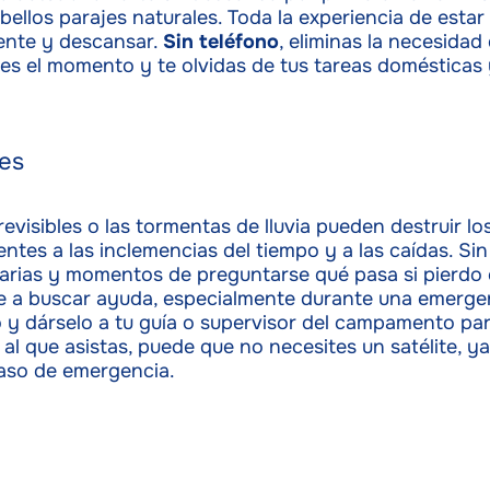
izar la seguridad, evitar y detectar fraudes, y eliminar
ellos parajes naturales. Toda la experiencia de estar 
, Ofrecer y presentar publicidad y contenido, Guardar y
Siempr
mente y descansar.
Sin teléfono
, eliminas la necesidad
car las preferencias de privacidad.
vives el momento y te olvidas de tus tareas domésticas
nes
visibles o las tormentas de lluvia pueden destruir lo
ntes a las inclemencias del tiempo y a las caídas. S
arias y momentos de preguntarse qué pasa si pierdo e
rte a buscar ayuda, especialmente durante una emerge
o y dárselo a tu guía o supervisor del campamento para 
 que asistas, puede que no necesites un satélite, ya
aso de emergencia.