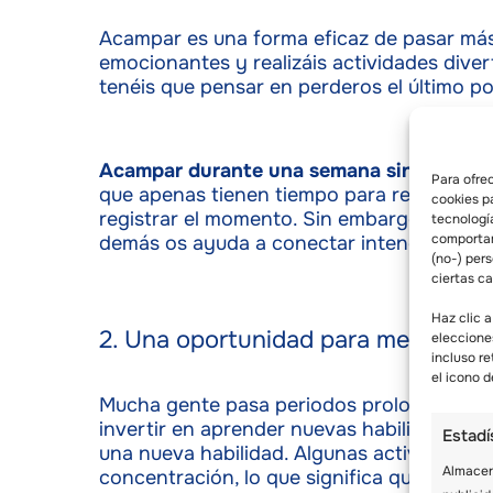
Acampar es una forma eficaz de pasar más 
emocionantes y realizáis actividades diver
tenéis que pensar en perderos el último p
Acampar durante una semana sin teléfon
Para ofre
que apenas tienen tiempo para relajarse y 
cookies p
registrar el momento. Sin embargo, sentars
tecnologí
comportam
demás os ayuda a conectar intencionada
(no-) per
ciertas ca
Haz clic a
2. Una oportunidad para mejorar tu
eleccione
incluso re
el icono d
Mucha gente pasa periodos prolongados al
invertir en aprender nuevas habilidades. De
Estadí
una nueva habilidad. Algunas actividades,
Almacena
concentración, lo que significa que se ej