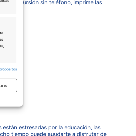
sticas
una excursión sin teléfono, imprime las
ra
es
do,
no
propósitos
e activo
ón.
ons
ivos
s están estresadas por la educación, las
ucho tiempo puede ayudarte a disfrutar de