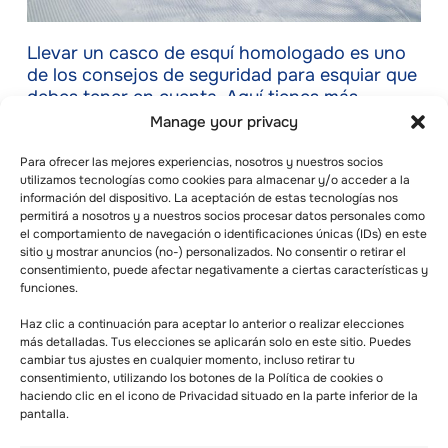
Llevar un casco de esquí homologado es uno
de los consejos de seguridad para esquiar que
debes tener en cuenta. Aquí tienes más
consejos. Tener un casco protector para
Manage your privacy
esquiar puede salvarte de graves lesiones en
la cabeza en caso de que te caigas esquiando.
Para ofrecer las mejores experiencias, nosotros y nuestros socios
utilizamos tecnologías como cookies para almacenar y/o acceder a la
información del dispositivo. La aceptación de estas tecnologías nos
permitirá a nosotros y a nuestros socios procesar datos personales como
– Ejercicio por adelantado
el comportamiento de navegación o identificaciones únicas (IDs) en este
Necesitas estar en buena forma para tener
sitio y mostrar anuncios (no-) personalizados. No consentir o retirar el
una sesión de esquí eficaz. Los principiantes
consentimiento, puede afectar negativamente a ciertas características y
funciones.
deben empezar a hacer ejercicio antes de
empezar a aprender a esquiar.
Haz clic a continuación para aceptar lo anterior o realizar elecciones
más detalladas. Tus elecciones se aplicarán solo en este sitio. Puedes
cambiar tus ajustes en cualquier momento, incluso retirar tu
– Vístete adecuadamente
consentimiento, utilizando los botones de la Política de cookies o
haciendo clic en el icono de Privacidad situado en la parte inferior de la
Lleva la ropa adecuada, incluido un forro para
pantalla.
el casco, una cinta para la cabeza o un forro
para el casco. Lleva también varias capas de