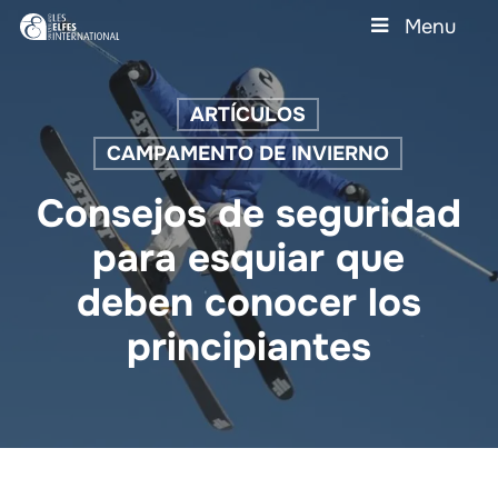
Skip
Menu
to
main
Close
content
Menu
ARTÍCULOS
CAMPAMENTO DE INVIERNO
Consejos de seguridad
para esquiar que
deben conocer los
principiantes