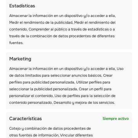
Estadísticas
ropa. No olvides las manoplas y los guantes.
Llevar un par de ropa extra resulta útil si el
Almacenar la información en un dispositivo y/o acceder a ella,
primer par se moja.
Medir el rendimiento de la publicidad, Medir el rendimiento del
contenido, Comprender al público a través de estadísticas o a
través de la combinación de datos procedentes de diferentes
– Utiliza el equipo de esquí adecuado
fuentes.
Evita tomar prestado el equipo de esquí. En su
lugar, opta por alquilarlo en una tienda de
Marketing
esquí. Muchas estaciones de esquí también
tienen una amplia gama de material de esquí
Almacenar la información en un dispositivo y/o acceder a ella, Uso
para que elijas. Tanto si optas por alquilar
de datos limitados para seleccionar anuncios básicos, Crear
como por comprar tu equipo de esquí,
perfiles para publicidad personalizada, Utilizar perfiles para
pruébate las botas de esquí para asegurarte
seleccionar la publicidad personalizada, Crear un perfil para
de que te quedan bien.
personalizar el contenido, Uso de perfiles para la selección de
contenido personalizado, Desarrollo y mejora de los servicios.
Tus fijaciones también deben estar bien
ajustadas. Debes investigar y comparar las
Características
Siempre activo
marcas de material de esquí disponibles antes
Cotejo y combinación de datos procedentes de
de elegir una que se ajuste a tus necesidades.
otras fuentes de información, Vincular diferentes