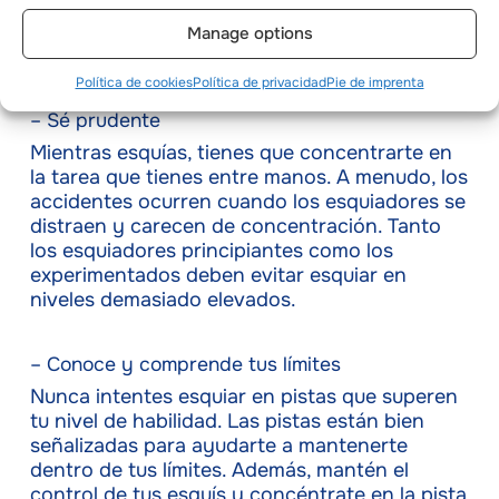
casco. Si usas gafas, elige unas gafas que se
ajusten adecuadamente a tus gafas. También
Manage options
puedes optar por gafas graduadas.
Política de cookies
Política de privacidad
Pie de imprenta
– Sé prudente
Mientras esquías, tienes que concentrarte en
la tarea que tienes entre manos. A menudo, los
accidentes ocurren cuando los esquiadores se
distraen y carecen de concentración. Tanto
los esquiadores principiantes como los
experimentados deben evitar esquiar en
niveles demasiado elevados.
– Conoce y comprende tus límites
Nunca intentes esquiar en pistas que superen
tu nivel de habilidad. Las pistas están bien
señalizadas para ayudarte a mantenerte
dentro de tus límites. Además, mantén el
control de tus esquís y concéntrate en la pista