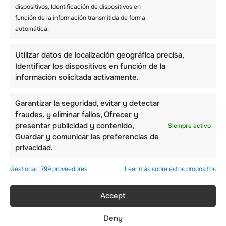
dispositivos, Identificación de dispositivos en
– Consigue instrucciones formales
función de la información transmitida de forma
automática.
Como principiante, necesitarás clases de
esquí
antes de poder embarcarte definitivamente en
clases de esquí en vivo. Recuerda que incluso
Utilizar datos de localización geográfica precisa,
los esquiadores experimentados reciben
Identificar los dispositivos en función de la
cursos de repaso de vez en cuando.
información solicitada activamente.
Garantizar la seguridad, evitar y detectar
– Descansa
fraudes, y eliminar fallos, Ofrecer y
Si te sientes cansado, puedes hacer una pausa
presentar publicidad y contenido,
Siempre activo
para descansar en la estación. Come bien y
Guardar y comunicar las preferencias de
bebe suficiente agua antes de reanudar la
privacidad.
sesión de esquí. Recuerda que esquiar
consume mucha energía y necesitarás
Gestionar 1799 proveedores
Leer más sobre estos propósitos
suficiente energía para esquiar con eficacia.
Accept
– Lleva gafas
Lleva gafas de esquí que se ajusten bien al
Deny