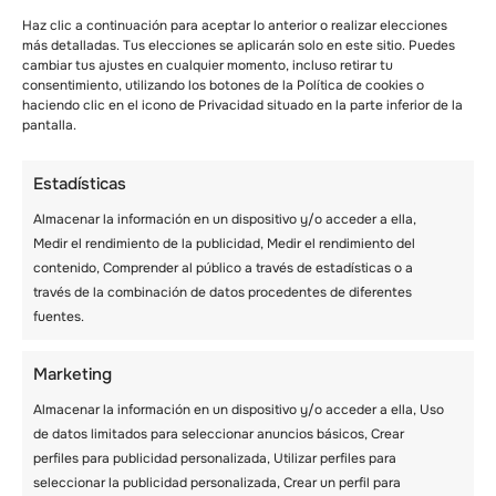
complementar el programa de deportes de
invierno, ofreciendo una mezcla equilibrada de
Haz clic a continuación para aceptar lo anterior o realizar elecciones
más detalladas. Tus elecciones se aplicarán solo en este sitio. Puedes
aventura y relajación.
cambiar tus ajustes en cualquier momento, incluso retirar tu
Para quienes prefieran descansar de la nieve,
consentimiento, utilizando los botones de la Política de cookies o
hay muchas opciones disponibles en
haciendo clic en el icono de Privacidad situado en la parte inferior de la
interiores. Pueden ir desde manualidades,
pantalla.
clases de cocina, sesiones de música e incluso
programas académicos
para quienes quieran
Estadísticas
combinar su aventura invernal con el
aprendizaje. Al final del día, los niños pueden
Almacenar la información en un dispositivo y/o acceder a ella,
relajarse y socializar durante
las reuniones
Medir el rendimiento de la publicidad, Medir el rendimiento del
nocturnas
, que pueden incluir noches de cine,
contenido, Comprender al público a través de estadísticas o a
hogueras o espectáculos de talentos. Estos
través de la combinación de datos procedentes de diferentes
momentos compartidos ayudan a formar
fuentes.
fuertes vínculos con los compañeros, creando
un sentimiento de comunidad y unión.
Marketing
Almacenar la información en un dispositivo y/o acceder a ella, Uso
8. Impresionantes
de datos limitados para seleccionar anuncios básicos, Crear
perfiles para publicidad personalizada, Utilizar perfiles para
paisajes que realzan
seleccionar la publicidad personalizada, Crear un perfil para