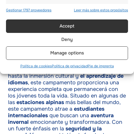
físico de los niños como a su desarrollo
Gestionar 1797 proveedores
Leer más sobre estos propósitos
emocional y mental.
Accept
Conclusión
Deny
Un campamento de invierno suizo ofrece la
combinación perfecta de aventura,
Manage options
aprendizaje y desarrollo personal. Desde el
mejor
programa de deportes de invierno y
Política de cookies
Política de privacidad
Pie de imprenta
oportunidades de
desarrollo del liderazgo
hasta la inmersión cultural y
el aprendizaje de
idiomas
, este campamento proporciona una
experiencia completa que permanecerá con
los jóvenes toda la vida. Situado en algunas de
las
estaciones alpinas
más bellas del mundo,
este campamento atrae a
estudiantes
internacionales
que buscan una
aventura
invernal
emocionante y transformadora. Con
un fuerte énfasis en la
seguridad y la