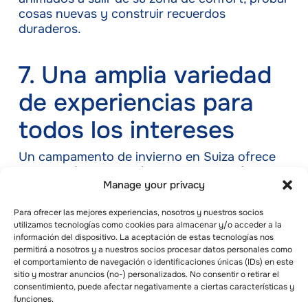
cosas nuevas y construir recuerdos
duraderos.
7. Una amplia variedad
de experiencias para
todos los intereses
Un campamento de invierno en Suiza ofrece
mucho más que esquí y snowboard. Ofrece
Manage your privacy
una amplia gama de
experiencias al aire libre
y bajo techo
que responden a diversos
Para ofrecer las mejores experiencias, nosotros y nuestros socios
intereses. Además de los deportes alpinos, los
utilizamos tecnologías como cookies para almacenar y/o acceder a la
niños pueden participar en actividades como
información del dispositivo. La aceptación de estas tecnologías nos
senderismo invernal
,
técnicas de
permitirá a nosotros y a nuestros socios procesar datos personales como
supervivencia
como la
construcción de iglús
el comportamiento de navegación o identificaciones únicas (IDs) en este
sitio y mostrar anuncios (no-) personalizados. No consentir o retirar el
y
paseos con raquetas de nieve
. Estas
consentimiento, puede afectar negativamente a ciertas características y
actividades están diseñadas para
funciones.