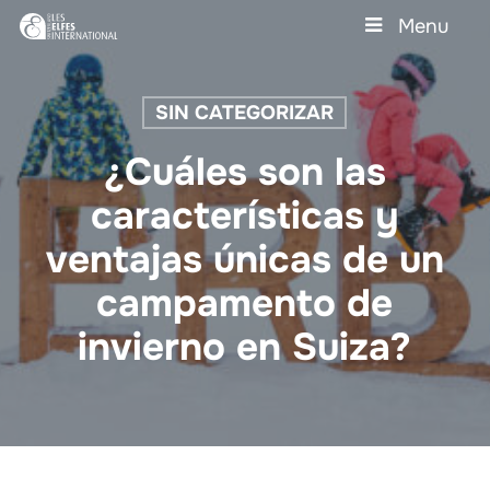
Skip
Menu
to
main
Close
content
Menu
SIN CATEGORIZAR
¿Cuáles son las
características y
ventajas únicas de un
campamento de
invierno en Suiza?