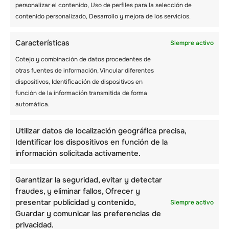
personalizar el contenido, Uso de perfiles para la selección de
cada experiencia
contenido personalizado, Desarrollo y mejora de los servicios.
El
impresionante paisaje
de los Alpes suizos
Características
Siempre activo
es un punto culminante innegable de asistir a
un campamento de invierno en Suiza. Los
Cotejo y combinación de datos procedentes de
niños están rodeados de impresionantes
otras fuentes de información, Vincular diferentes
vistas de las montañas, inmaculados paisajes
dispositivos, Identificación de dispositivos en
nevados y encantadores pueblos alpinos, que
función de la información transmitida de forma
hacen que cada momento en el campamento
automática.
sea una delicia visual. Tanto si están
aprendiendo a esquiar en las pistas de
Verbier
Utilizar datos de localización geográfica precisa,
como explorando la región
de Gstaad
, la
Identificar los dispositivos en función de la
belleza del entorno natural realza la
información solicitada activamente.
experiencia global.
Más allá de los deportes y las actividades, la
Garantizar la seguridad, evitar y detectar
oportunidad de conectar con la naturaleza en
fraudes, y eliminar fallos, Ofrecer y
un entorno tan impresionante es una parte
presentar publicidad y contenido,
clave del valor del campamento. La posibilidad
Siempre activo
Guardar y comunicar las preferencias de
de disfrutar de la serenidad y majestuosidad
privacidad.
de las montañas contribuye tanto al bienestar