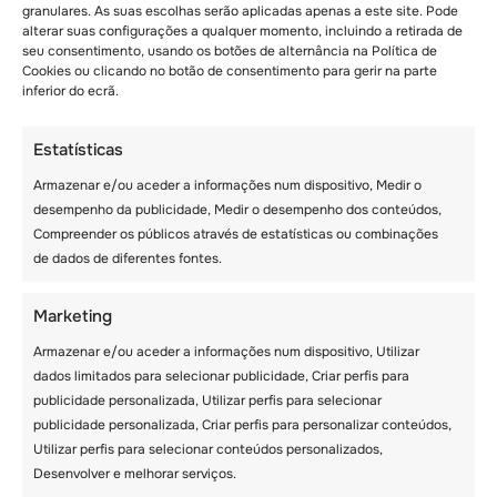
mesmo
para inscrever seu filho em uma
granulares. As suas escolhas serão aplicadas apenas a este site. Pode
jornada inesquecível de crescimento e
alterar suas configurações a qualquer momento, incluindo a retirada de
descoberta!
seu consentimento, usando os botões de alternância na Política de
Cookies ou clicando no botão de consentimento para gerir na parte
inferior do ecrã.
Estatísticas
Armazenar e/ou aceder a informações num dispositivo, Medir o
desempenho da publicidade, Medir o desempenho dos conteúdos,
Compreender os públicos através de estatísticas ou combinações
de dados de diferentes fontes.
Matthieu Perard
Marketing
Armazenar e/ou aceder a informações num dispositivo, Utilizar
Similar posts
dados limitados para selecionar publicidade, Criar perfis para
publicidade personalizada, Utilizar perfis para selecionar
publicidade personalizada, Criar perfis para personalizar conteúdos,
Utilizar perfis para selecionar conteúdos personalizados,
Desenvolver e melhorar serviços.