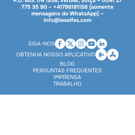
P.O. Box 174 1936, Verbier, Suíça –
0041 27
775 35 90
–
+41796181158 (somente
mensagens do WhatsApp)
–
info@leselfes.com
SIGA-NOS
OBTENHA NOSSO APLICATIVO
BLOG
PERGUNTAS FREQUENTES
IMPRENSA
TRABALHO
Legals
|
Privacy policy
|
Cookies
|
Disclaimer
- Made with