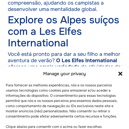
compreensão, ajudando os campistas a
desenvolver uma mentalidade global.
Explore os Alpes suíços
com a Les Elfes
International
Você está pronto para dar a seu filho a melhor
aventura de verão?
O Les Elfes International
oferece uma ampla
variedade
de atividades de
junho
a
agosto
, incluindo
esportes
,
excursões
Manage your privacy
e programas
de academia de artes
. Localizado
em
Verbier
, o acampamento combina um
Para fornecer as melhores experiências, nós e os nossos parceiros
usamos tecnologias como cookies para armazenar e/ou aceder a
cenário alpino deslumbrante com um ambiente
informações do dispositivo. O consentimento para essas tecnologias
de apoio e enriquecimento. Com programas
permitirá que nós e os nossos parceiros processemos dados pessoais,
adaptados para todas as
idades
,
Les Elfes
como comportamento de navegação ou IDs exclusivos neste site e
International
é a escolha perfeita para famílias
mostrar anúncios (não) personalizados. Não consentir ou retirar o
consentimento pode afetar adversamente certos recursos e funções.
que buscam o
melhor acampamento de verão
da Suíça
.
Entre em contato conosco hoje
Clique abaixo para consentir com o acima ou fazer escolhas