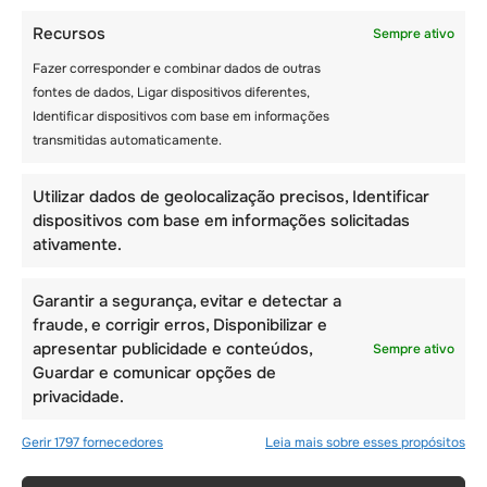
Recursos
Sempre ativo
Fazer corresponder e combinar dados de outras
fontes de dados, Ligar dispositivos diferentes,
Identificar dispositivos com base em informações
transmitidas automaticamente.
Utilizar dados de geolocalização precisos, Identificar
OS 10 PRINCIPAIS
dispositivos com base em informações solicitadas
ativamente.
MOTIVOS PARA VOCÊ
MANDAR SEUS
Garantir a segurança, evitar e detectar a
FILHOS PARA UMA
fraude, e corrigir erros, Disponibilizar e
apresentar publicidade e conteúdos,
COLÔNIA DE FÉRIAS
Sempre ativo
Guardar e comunicar opções de
NA SUÍÇA
privacidade.
Gerir 1797 fornecedores
Leia mais sobre esses propósitos