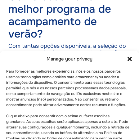
melhor programa de
acampamento de
verão?
Com tantas opções disponíveis, a seleção do
programa
certo
de acampamento de verão
Manage your privacy
depende de vários fatores-chave que
garantem uma experiência gratificante e
Para fornecer as melhores experiências, nós e os nossos parceiros
enriquecedora. Não importa se você está
usamos tecnologias como cookies para armazenar e/ou aceder a
procurando um acampamento
de verão
informações do dispositivo. O consentimento para essas tecnologias
residencial no estilo de internato suíço
, um
permitirá que nós e os nossos parceiros processemos dados pessoais,
acampamento esportivo e educacional
ou um
como comportamento de navegação ou IDs exclusivos neste site e
mostrar anúncios (não) personalizados. Não consentir ou retirar o
programa que se concentre em
consentimento pode afetar adversamente certos recursos e funções.
acampamentos de imersão em idiomas
, é
essencial encontrar a opção certa para os
Clique abaixo para consentir com o acima ou fazer escolhas
interesses e as necessidades do seu filho.
granulares. As suas escolhas serão aplicadas apenas a este site. Pode
alterar suas configurações a qualquer momento, incluindo a retirada de
seu consentimento, usando os botões de alternância na Política de
Faixa etária:
Os acampamentos de verão
Cookies ou clicando no botão de consentimento para gerir na parte