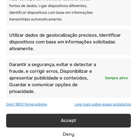
mistura bem equilibrada de
esportes,
fontes de dados, Ligar dispositivos diferentes,
acampamentos de aventura, cursos de
Identificar dispositivos com base em informações
idiomas e viagens culturais
a cidades como
transmitidas automaticamente.
Genebra, Lausanne e Montreux
.
Exposição global e amizades:
Um
**acampamento de verão internacional de
Utilizar dados de geolocalização precisos, Identificar
alta qualidade** promove amizades entre
dispositivos com base em informações solicitadas
campistas de diversas **nacionalidades**.
ativamente.
Os programas em acampamentos como o
Les Elfes
enfatizam o trabalho em equipe, a
Garantir a segurança, evitar e detectar a
liderança e o desenvolvimento da confiança
fraude, e corrigir erros, Disponibilizar e
por meio de um currículo estruturado.
apresentar publicidade e conteúdos,
Sempre ativo
Instalações de internato e campus:
A
Guardar e comunicar opções de
escolha de um
acampamento residencial
privacidade.
inspirado em um internato suíço
garante
aos campistas acomodações de alta
Gerir 1800 fornecedores
Leia mais sobre esses propósitos
qualidade, excelente
supervisão da equipe
e
acesso a locais de tirar o fôlego, como
Accept
**Lago Genebra, Gstaad e Alpes Suíços**.
Deny