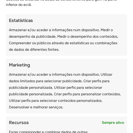
mais bem avaliados na Suíça
oferecem
inferior do ecrã.
programas para crianças
de 6 a 16 anos
e
adolescentes
de 8 a 17 anos
, garantindo
Estatísticas
atividades e orientação adequadas à idade.
Duração:
As famílias podem escolher entre
Armazenar e/ou aceder a informações num dispositivo, Medir o
**acampamentos diurnos de curta duração**
desempenho da publicidade, Medir o desempenho dos conteúdos,
(uma a duas semanas) e **acampamentos
Compreender os públicos através de estatísticas ou combinações
residenciais de verão completo** (quatro a
de dados de diferentes fontes.
seis semanas). Muitos acampamentos têm
sessões em
julho e agosto
, o que facilita o
Marketing
alinhamento com as férias escolares.
Armazenar e/ou aceder a informações num dispositivo, Utilizar
Preferências de atividades:
Cada criança
dados limitados para selecionar publicidade, Criar perfis para
tem interesses únicos – algumas podem
publicidade personalizada, Utilizar perfis para selecionar
prosperar em **treinamento esportivo
publicidade personalizada, Criar perfis para personalizar conteúdos,
intensivo** com atividades como
tênis
e
Utilizar perfis para selecionar conteúdos personalizados,
**passeio a cavalo**, enquanto outras
Desenvolver e melhorar serviços.
podem ser atraídas por
oficinas de artes
cênicas, teatro ou música
. Muitos
acampamentos, inclusive o
Les Elfes
Recursos
Sempre ativo
International Summer Camp
, oferecem uma
Fazer corresponder e combinar dados de outras