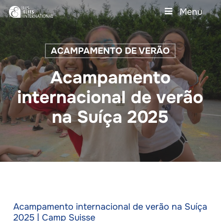
Skip
Menu
to
main
Close
content
Menu
ACAMPAMENTO DE VERÃO
Acampamento
internacional de verão
na Suíça 2025
Acampamento internacional de verão na Suíça
2025 | Camp Suisse