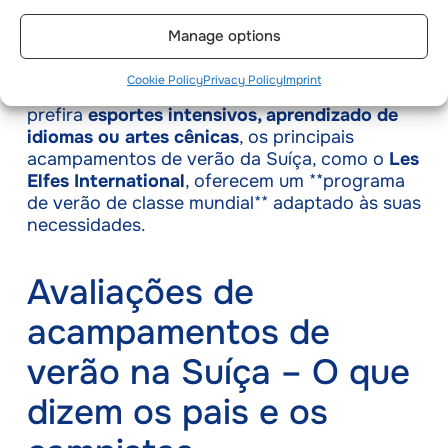
Ao considerar esses fatores, as famílias
podem encontrar um
acampamento de verão
Manage options
de alto nível na Suíça
que proporcione uma
experiência inesquecível
repleta de aventura,
Cookie Policy
Privacy Policy
Imprint
educação e exploração cultural. Quer seu filho
prefira
esportes intensivos, aprendizado de
idiomas ou artes cênicas
, os principais
acampamentos de verão da Suíça, como o
Les
Elfes International
, oferecem um **programa
de verão de classe mundial** adaptado às suas
necessidades.
Avaliações de
acampamentos de
verão na Suíça – O que
dizem os pais e os