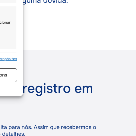
nha alguma dúvida.
ENDER
Cidade
cionar
ENDER
Rua
re ativo
propósitos
ons
 de registro em
 base
re ativo
olta para nós. Assim que recebermos o
 detalhes.