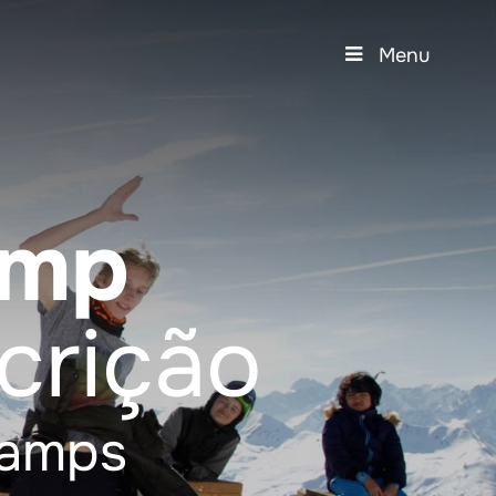
Menu
amp
crição
Camps