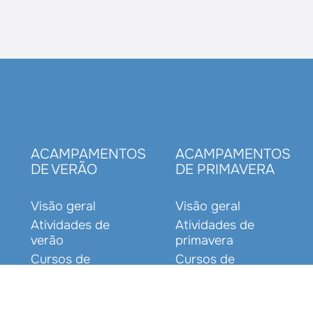
S
ACAMPAMENTOS
ACAMPAMENTOS
DE VERÃO
DE PRIMAVERA
Visão geral
Visão geral
Atividades de
Atividades de
verão
primavera
Cursos de
Cursos de
idiomas
idiomas
Datas e preços
Datas e preços
Equipe e
Equipe e