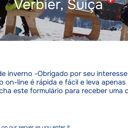
Verbier,
Suíça
 inverno -Obrigado por seu interesse 
ão on-line é rápida e fácil e leva apena
cha este formulário para receber uma 
 on our server as you enter it.