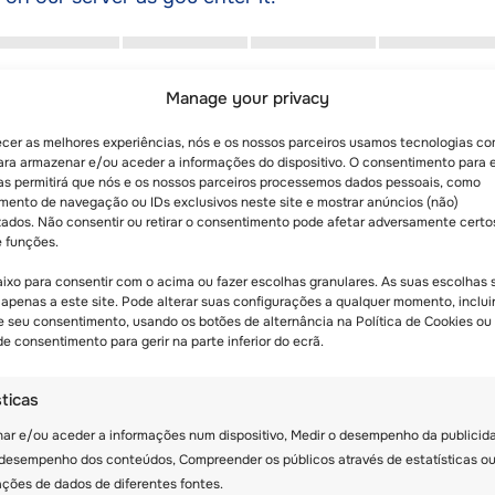
Manage your privacy
ecer as melhores experiências, nós e os nossos parceiros usamos tecnologias c
A PREFERIDA:
*
ara armazenar e/ou aceder a informações do dispositivo. O consentimento para 
as permitirá que nós e os nossos parceiros processemos dados pessoais, como
ento de navegação ou IDs exclusivos neste site e mostrar anúncios (não)
zados. Não consentir ou retirar o consentimento pode afetar adversamente certo
Duas semanas
Three weeks
e funções.
aixo para consentir com o acima ou fazer escolhas granulares. As suas escolhas 
 apenas a este site. Pode alterar suas configurações a qualquer momento, inclui
de seu consentimento, usando os botões de alternância na Política de Cookies ou
e consentimento para gerir na parte inferior do ecrã.
SALVAR E CONTINUAR MAIS TARDE
sticas
ar e/ou aceder a informações num dispositivo, Medir o desempenho da publicid
 desempenho dos conteúdos, Compreender os públicos através de estatísticas o
ções de dados de diferentes fontes.