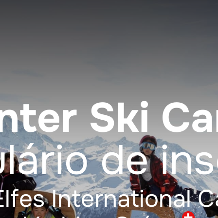
nter Ski C
lário de ins
Elfes International 