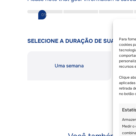
0%
Para forn
SELECIONE A DURAÇÃO DE SUA ESTADI
cookies p
tecnologi
comportam
personali
Uma semana
recursos 
Clique ab
aplicadas
retirada 
no botão d
Estatí
Armazen
Medir o
combina