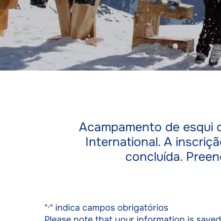
Acampamento de esqui de
International. A inscriç
concluída. Preen
"
" indica campos obrigatórios
*
Please note that your information is saved