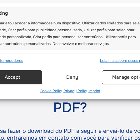
agendar uma ligação conosco caso te
ting
AGENDAR UMA LIGAÇÃO CONOSCO
r e/ou aceder a informações num dispositivo, Utilizar dados limitados para sele
ade, Criar perfis para publicidade personalizada, Utilizar perfis para selecionar
ade personalizada, Criar perfis para personalizar conteúdos, Utilizar perfis para
nar conteúdos personalizados, Desenvolver e melhorar serviços.
sos
Semp
7 fornecedores
Leia mais sobre esses 
orresponder e combinar dados de outras fontes de dados, Ligar
Accept
Deny
Manage opti
ivos diferentes, Identificar dispositivos com base em informações
tidas automaticamente.
reencher o formulário
Cookie Policy
Privacy Policy
Imprint
ar dados de geolocalização precisos, Identificar dispositivos com
PDF?
ormações solicitadas ativamente.
ir a segurança, evitar e detectar a fraude, e corrigir erros,
ibilizar e apresentar publicidade e conteúdos, Guardar e
Semp
cisa fazer o download do PDF a seguir e enviá-lo de v
car opções de privacidade.
, entraremos em contato com você para verificar os