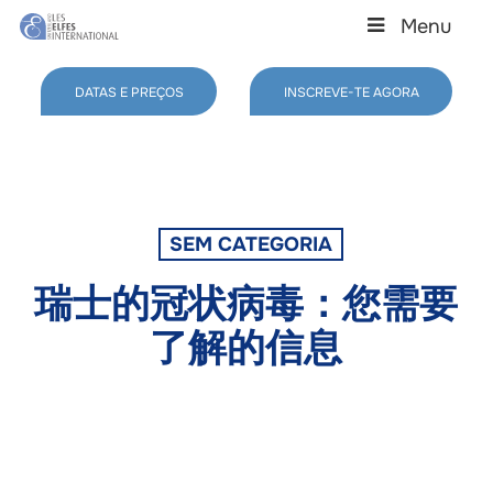
Skip
Menu
to
main
Close
content
Menu
DATAS E PREÇOS
INSCREVE-TE AGORA
SEM CATEGORIA
瑞士的冠状病毒：您需要
了解的信息