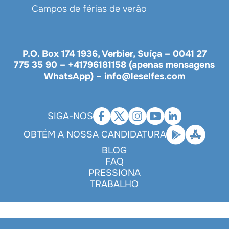
Campos de férias de verão
P.O. Box 174 1936, Verbier, Suíça –
0041 27
775 35 90
–
+41796181158 (apenas mensagens
WhatsApp)
–
info@leselfes.com
SIGA-NOS
OBTÉM A NOSSA CANDIDATURA
BLOG
FAQ
PRESSIONA
TRABALHO