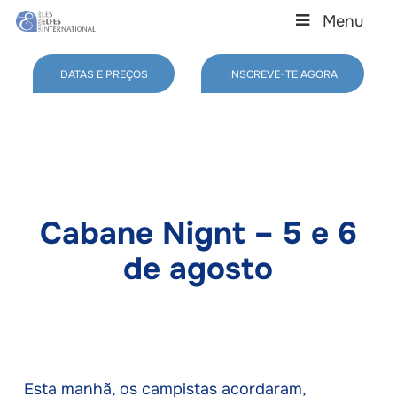
Skip
Menu
to
main
Close
content
Menu
DATAS E PREÇOS
INSCREVE-TE AGORA
Cabane Nignt – 5 e 6
de agosto
Esta manhã, os campistas acordaram,