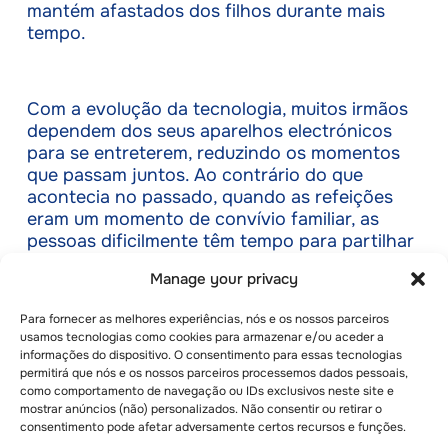
mantém afastados dos filhos durante mais
tempo.
Com a evolução da tecnologia, muitos irmãos
dependem dos seus aparelhos electrónicos
para se entreterem, reduzindo os momentos
que passam juntos. Ao contrário do que
acontecia no passado, quando as refeições
eram um momento de convívio familiar, as
pessoas dificilmente têm tempo para partilhar
uma refeição e pôr a vida em dia.
Manage your privacy
Consequentemente, o afastamento entre os
irmãos e os pais está a aumentar rapidamente.
Para fornecer as melhores experiências, nós e os nossos parceiros
usamos tecnologias como cookies para armazenar e/ou aceder a
informações do dispositivo. O consentimento para essas tecnologias
permitirá que nós e os nossos parceiros processemos dados pessoais,
– Como é que a participação no acampamento
como comportamento de navegação ou IDs exclusivos neste site e
ajuda?
mostrar anúncios (não) personalizados. Não consentir ou retirar o
consentimento pode afetar adversamente certos recursos e funções.