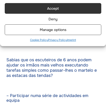
de irmãos pode começar a criar laços fazendo
certas actividades em conjunto, como montar
Accept
as suas tendas. Se o parque de campismo
permitir que os irmãos passem tempo juntos,
Deny
podem combinar esforços para acelerar a
realização das tarefas. Isto não só melhora as
Manage options
suas capacidades de trabalho em equipa,
como também lhes permite aprender e tolerar
Cookie Policy
Privacy Policy
Imprint
uns aos outros com facilidade.
Sabias que os escuteiros de 6 anos podem
ajudar os irmãos mais velhos executando
tarefas simples como passar-lhes o martelo e
as estacas das tendas?
– Participar numa série de actividades em
equipa