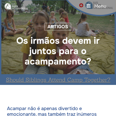
Skip
Menu
to
main
Close
content
Menu
ARTIGOS
Os irmãos devem ir
juntos para o
acampamento?
Acampar não é apenas divertido e
emocionante, mas também traz inúmeros