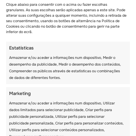
Clique abaixo para consentir com o acima ou fazer escolhas
Alguns pais enviam os irmãos para um campo
granulares. As suas escolhas serão aplicadas apenas a este site. Pode
de férias há anos. Hoje em dia, alguns pais
alterar suas configurações a qualquer momento, incluindo a retirada de
enviam irmãos para campos de férias pela
seu consentimento, usando os botões de alternância na Política de
primeira vez para reforçar os seus laços e
Cookies ou clicando no botão de consentimento para gerir na parte
ajudá-los a darem-se melhor.
inferior do ecrã.
Estatísticas
Armazenar e/ou aceder a informações num dispositivo, Medir o
desempenho da publicidade, Medir o desempenho dos conteúdos,
Compreender os públicos através de estatísticas ou combinações
de dados de diferentes fontes.
Marketing
Armazenar e/ou aceder a informações num dispositivo, Utilizar
dados limitados para selecionar publicidade, Criar perfis para
publicidade personalizada, Utilizar perfis para selecionar
publicidade personalizada, Criar perfis para personalizar conteúdos,
Utilizar perfis para selecionar conteúdos personalizados,