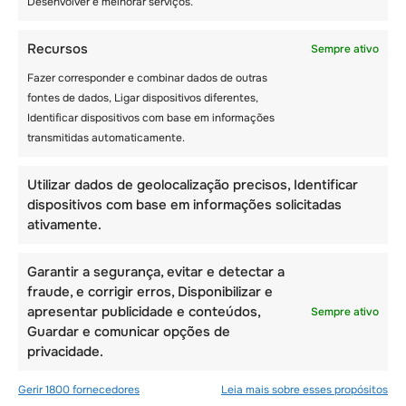
Desenvolver e melhorar serviços.
Quer mandes os irmãos para um parque de
Recursos
Sempre ativo
campismo ou optes por participar com toda a
Fazer corresponder e combinar dados de outras
família, existem inúmeras oportunidades de
fontes de dados, Ligar dispositivos diferentes,
criação de laços. Podes optar por incluir os
Identificar dispositivos com base em informações
teus filhos no processo de planeamento para
transmitidas automaticamente.
lhes dar um sentimento de inclusão e criar um
tempo de união familiar. À medida que as
crianças dão o seu contributo, tens a
Utilizar dados de geolocalização precisos, Identificar
oportunidade de saber quais são as suas
dispositivos com base em informações solicitadas
paixões.
ativamente.
Garantir a segurança, evitar e detectar a
fraude, e corrigir erros, Disponibilizar e
– Os campistas mais velhos criam laços
apresentar publicidade e conteúdos,
Sempre ativo
facilmente
Guardar e comunicar opções de
privacidade.
Os irmãos mais velhos tendem a dar-se melhor
do que as crianças de três anos. Este grupo
Gerir 1800 fornecedores
Leia mais sobre esses propósitos