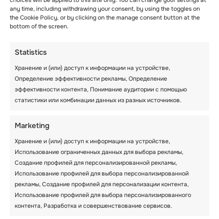
choices will be applied to this site only. You can change your settings at
нагрузке.
any time, including withdrawing your consent, by using the toggles on
the Cookie Policy, or by clicking on the manage consent button at the
bottom of the screen.
Les Elfes, который работает по адресу ,
принимает более 5 000 студентов в год. Это
центр активности в течение всего года,
Statistics
причем больше всего народу бывает в
Хранение и (или) доступ к информации на устройстве,
летних лагерях
.
Определение эффективности рекламы, Определение
эффективности контента, Понимание аудитории с помощью
Если Вы не любите толпы, то посещение
статистики или комбинации данных из разных источников.
сайта зимой будет идеальным вариантом.
Marketing
— Лыжи и выездные экскурсии
Хранение и (или) доступ к информации на устройстве,
Как мы уже видели, активная работа в
Использование ограниченных данных для выбора рекламы,
зимнее время — это один из способов
Создание профилей для персонализированной рекламы,
поддержания физической формы и
Использование профилей для выбора персонализированной
хорошего здоровья.
рекламы, Создание профилей для персонализации контента,
Использование профилей для выбора персонализированного
Полевые и
лыжные прогулки
, предлагаемые
контента, Разработка и совершенствование сервисов.
в Les Elfes, разработаны , чтобы помочь Вам