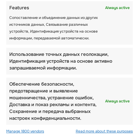
поддерживать хорошую форму даже в
Features
Always active
холодное время года.
Сопоставление и объединение данных из других
источников данных, Связывание различных
В Les Elfes безопасность имеет
устройств, Идентификация устройств на основе
первостепенное значение , поэтому круглый
информации, передаваемой автоматически.
год Вас ждут поездки под полным
присмотром.
Использование точных данных геолокации,
Идентификация устройств на основе активно
Они разработаны с учетом образовательных
запрашиваемой информации.
идей . Преподаватели Les Elfes не только
хорошо обучены, но и имеют большой опыт
работы в своей области.
Обеспечение безопасности,
предотвращение и выявление
Кроме того, они обычно посещают курсы
мошенничества, устранение ошибок,
Always active
повышения квалификации , чтобы быть в
Доставка и показ рекламы и контента,
курсе международных стандартов и практик
Сохранение и передача выбранных
безопасности .
настроек конфиденциальности.
Manage 1800 vendors
Read more about these purposes
— Научитесь кататься на лыжах и сноуборде