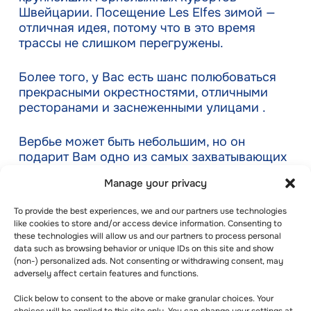
Швейцарии. Посещение Les Elfes зимой —
отличная идея, потому что в это время
трассы не слишком перегружены.
Более того, у Вас есть шанс полюбоваться
прекрасными окрестностями, отличными
ресторанами и заснеженными улицами .
Вербье может быть небольшим, но он
подарит Вам одно из самых захватывающих
впечатлений во время Вашего отпуска в
Manage your privacy
зимнем лагере
.
To provide the best experiences, we and our partners use technologies
Отдых в зимнем лагере на сайте Les Elfes —
like cookies to store and/or access device information. Consenting to
это одно из лучших развлечений, которые
these technologies will allow us and our partners to process personal
data such as browsing behavior or unique IDs on this site and show
Вы можете сделать для себя и своих детей.
(non-) personalized ads. Not consenting or withdrawing consent, may
adversely affect certain features and functions.
Здесь Вы можете найти множество занятий,
Click below to consent to the above or make granular choices. Your
способствующих умственной и физической