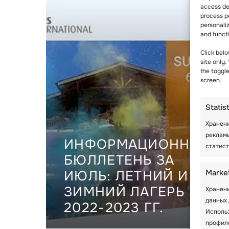
access dev
process p
personali
and funct
Click belo
site only.
the toggl
screen.
Statis
Хранени
реклам
ИНФОРМАЦИОННЫЙ
статист
БЮЛЛЕТЕНЬ ЗА
Marke
ИЮЛЬ: ЛЕТНИЙ И
ЗИМНИЙ ЛАГЕРЬ
Хранени
данных 
2022-2023 ГГ.
Исполь
профиле