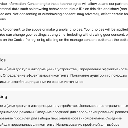
ice information. Consenting to these technologies will allow us and our partners
ersonal data such as browsing behavior or unique IDs on this site and show (non
zed ads. Not consenting or withdrawing consent, may adversely affect certain fe
ions.
w to consent to the above or make granular choices. Your choices will be applied 
 You can change your settings at any time, including withdrawing your consent, b
es on the Cookie Policy, or by clicking on the manage consent button at the bott
tics
ИНФОРМАЦИОННЫЙ
е и (или) доступ к информации на устройстве, Определение эффективност
БЮЛЛЕТЕНЬ
ы, Определение эффективности контента, Понимание аудитории с помощью
ИЮНЯ: ПЕРВАЯ
ики или комбинации данных из разных источников.
СЕССИЯ ПРОШЛА
ting
С БОЛЬШИМ
УСПЕХОМ! ЧТО
е и (или) доступ к информации на устройстве, Использование ограниченны
для выбора рекламы, Создание профилей для персонализированной реклам
ДАЛЬШЕ?
зование профилей для выбора персонализированной рекламы, Создание
й для персонализации контента, Использование профилей для выбора