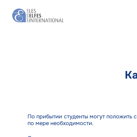
Skip
to
main
content
Ка
По прибытии студенты могут положить с
по мере необходимости.