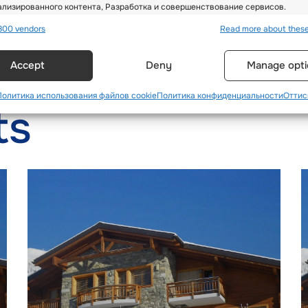
лизированного контента, Разработка и совершенствование сервисов.
800 vendors
Read more about thes
res
Alway
Accept
Deny
Manage opti
вление и объединение данных из других источников данных,
ние различных устройств, Идентификация устройств на основе
ации, передаваемой автоматически.
Политика использования файлов cookie
Политика конфиденциальности
Оттис
ts
ьзование точных данных геолокации, Идентификация устрой
нове активно запрашиваемой информации.
ечение безопасности, предотвращение и выявление
ничества, устранение ошибок, Доставка и показ
Alway
мы и контента, Сохранение и передача выбранных
оек конфиденциальности.