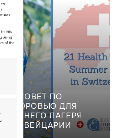
 to
-)
atures
to this
y using
om of the
и
21 СОВЕТ ПО
ЗДОРОВЬЮ ДЛЯ
ЛЕТНЕГО ЛАГЕРЯ
х
ы,
В ШВЕЙЦАРИИ