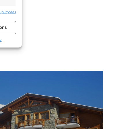
e purposes
s active
ons
к
ств
s active