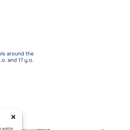
ools around the
o. and 17 y.o.
re and/or