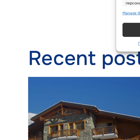
персона
Manage 1
Featu
Сопоста
Связыва
информ
Recent pos
Испол
на ос
Обесп
мошен
рекла
настр