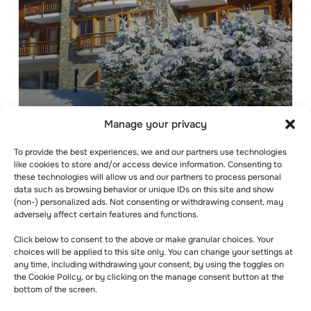
Manage your privacy
星期一至 8 月 18 日
To provide the best experiences, we and our partners use technologies
like cookies to store and/or access device information. Consenting to
these technologies will allow us and our partners to process personal
data such as browsing behavior or unique IDs on this site and show
(non-) personalized ads. Not consenting or withdrawing consent, may
adversely affect certain features and functions.
Click below to consent to the above or make granular choices. Your
choices will be applied to this site only. You can change your settings at
any time, including withdrawing your consent, by using the toggles on
the Cookie Policy, or by clicking on the manage consent button at the
bottom of the screen.