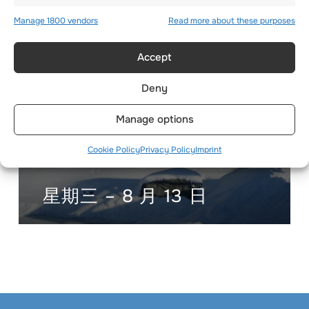
Manage 1800 vendors
Read more about these purposes
Accept
Deny
Manage options
Cookie Policy
Privacy Policy
Imprint
星期三 – 8 月 13 日