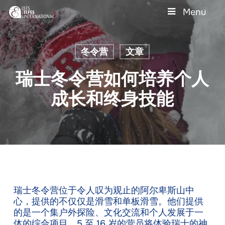
Skip
Menu
to
main
Close
content
Menu
冬令营
文章
瑞士冬令营如何培养个人
成长和终身技能
瑞士冬令营位于令人叹为观止的阿尔卑斯山中
心，提供的不仅仅是滑雪和单板滑雪。他们提供
的是一个集户外探险、文化交流和个人发展于一
体的综合项目。5 至 16 岁的营员将体验瑞士的神