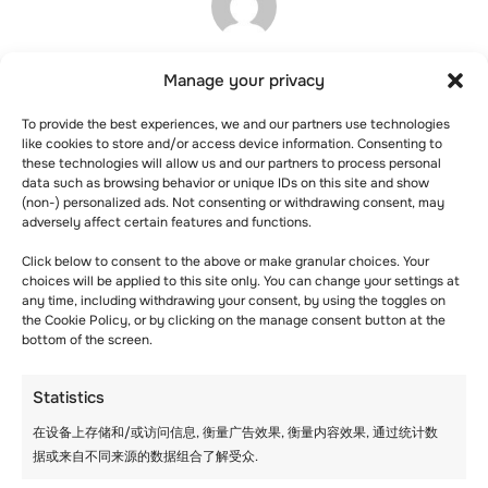
Matthieu Perard
Manage your privacy
To provide the best experiences, we and our partners use technologies
like cookies to store and/or access device information. Consenting to
Similar posts
these technologies will allow us and our partners to process personal
data such as browsing behavior or unique IDs on this site and show
(non-) personalized ads. Not consenting or withdrawing consent, may
adversely affect certain features and functions.
Click below to consent to the above or make granular choices. Your
choices will be applied to this site only. You can change your settings at
any time, including withdrawing your consent, by using the toggles on
the Cookie Policy, or by clicking on the manage consent button at the
bottom of the screen.
Statistics
在设备上存储和/或访问信息, 衡量广告效果, 衡量内容效果, 通过统计数
据或来自不同来源的数据组合了解受众.