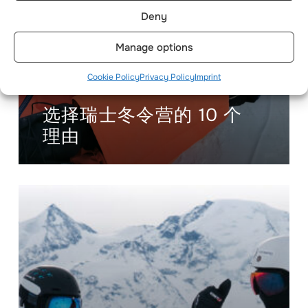
Deny
Manage options
Cookie Policy
Privacy Policy
Imprint
选择瑞士冬令营的 10 个
理由