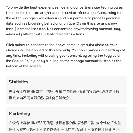
To provide the best experiences, we and our partners use technologies
like cookies to store and/or access device information. Consenting to
these technologies will allow us and our partners to process personal
data such as browsing behavior or unique IDs on this site and show
(non-) personalized ads. Not consenting or withdrawing consent, may
adversely affect certain features and functions.
Click below to consent to the above or make granular choices. Your
choices will be applied to this site only. You can change your settings at
any time, including withdrawing your consent, by using the toggles on
the Cookie Policy, or by clicking on the manage consent button at the
bottom of the screen.
8 月 17 日星期日 – 抵达
Statistics
日
在设备上存储和/或访问信息, 衡量广告效果, 衡量内容效果, 通过统计数
据或来自不同来源的数据组合了解受众.
Marketing
在设备上存储和/或访问信息, 使用有限的数据选择广告, 为个性化广告创
建个人资料, 使用个人资料选择个性化广告, 创建个人资料以个性化内容,