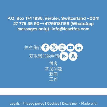
P.O. Box 174 1936, Verbier, Switzerland –
0041
27 775 35 90
–
+41796181158 (WhatsApp
messages only)
–
info@leselfes.com
关注我们
获取我们的申请
博客
常见问题
新闻
工作
Legals
|
Privacy policy
|
Cookies
|
Disclaimer
- Made with