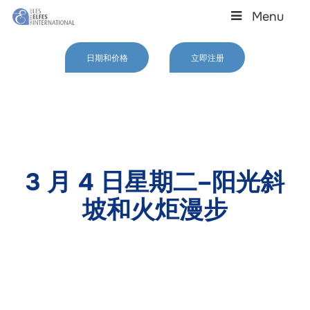
Skip
Menu
to
main
Close
content
Menu
日期和价格
立即注册
3 月 4 日星期二–阳光斜
坡和火炬漫步
韦尔比耶又是一个阳光明媚的日子，孩子们又回