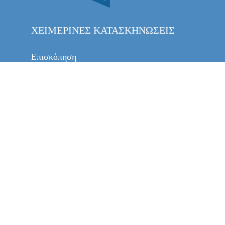
ΧΕΙΜΕΡΙΝΈΣ ΚΑΤΑΣΚΗΝΏΣΕΙΣ
Επισκόπηση
Χειμερινές δραστηριότητες
Μαθήματα γλωσσών
Ημερομηνίες & τιμές
Προσωπικό και ασφάλεια
ΚΑΛΟΚΑΙΡΙΝΈΣ ΚΑΤΑΣΚΗΝΏΣΕΙΣ
Επισκόπηση
Καλοκαιρινές δραστηριότητες
Μαθήματα γλωσσών
Ημερομηνίες & τιμές
Προσωπικό και ασφάλεια