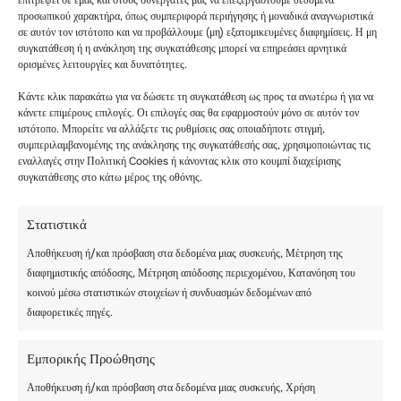
προσωπικού χαρακτήρα, όπως συμπεριφορά περιήγησης ή μοναδικά αναγνωριστικά
σε αυτόν τον ιστότοπο και να προβάλλουμε (μη) εξατομικευμένες διαφημίσεις. Η μη
συγκατάθεση ή η ανάκληση της συγκατάθεσης μπορεί να επηρεάσει αρνητικά
ορισμένες λειτουργίες και δυνατότητες.
Κάντε κλικ παρακάτω για να δώσετε τη συγκατάθεση ως προς τα ανωτέρω ή για να
κάνετε επιμέρους επιλογές. Οι επιλογές σας θα εφαρμοστούν μόνο σε αυτόν τον
ιστότοπο. Μπορείτε να αλλάξετε τις ρυθμίσεις σας οποιαδήποτε στιγμή,
συμπεριλαμβανομένης της ανάκλησης της συγκατάθεσής σας, χρησιμοποιώντας τις
εναλλαγές στην Πολιτική Cookies ή κάνοντας κλικ στο κουμπί διαχείρισης
συγκατάθεσης στο κάτω μέρος της οθόνης.
Στατιστικά
Αποθήκευση ή/και πρόσβαση στα δεδομένα μιας συσκευής, Μέτρηση της
διαφημιστικής απόδοσης, Μέτρηση απόδοσης περιεχομένου, Κατανόηση του
Άρθρα
Χειμερινή κατασκήνωση
κοινού μέσω στατιστικών στοιχείων ή συνδυασμών δεδομένων από
Μετάβαση ηγεσίας στις
διαφορετικές πηγές.
διεθνείς κατασκηνώσεις
Les Elfes
Εμπορικής Προώθησης
Αποθήκευση ή/και πρόσβαση στα δεδομένα μιας συσκευής, Χρήση