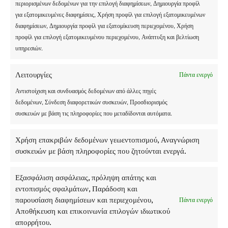
Τεχνική
περιορισμένων δεδομένων για την επιλογή διαφημίσεων, Δημιουργία προφίλ
σκι
για εξατομικευμένες διαφημίσεις, Χρήση προφίλ για επιλογή εξατομικευμένων
και
διαφημίσεων, Δημιουργία προφίλ για εξατομίκευση περιεχομένου, Χρήση
snowboard
προφίλ για επιλογή εξατομικευμένου περιεχομένου, Ανάπτυξη και βελτίωση
και
υπηρεσιών.
εκπαιδευτικό
στοιχείο
Λειτουργίες
Πάντα ενεργό
που
φέρνει
Αντιστοίχιση και συνδυασμός δεδομένων από άλλες πηγές
δεδομένων, Σύνδεση διαφορετικών συσκευών, Προσδιορισμός
συσκευών με βάση τις πληροφορίες που μεταδίδονται αυτόματα.
Χρήση επακριβών δεδομένων γεωεντοπισμού, Αναγνώριση
συσκευών με βάση πληροφορίες που ζητούνται ενεργά.
Εξασφάλιση ασφάλειας, πρόληψη απάτης και
εντοπισμός σφαλμάτων, Παράδοση και
παρουσίαση διαφημίσεων και περιεχομένου,
Πάντα ενεργό
Αποθήκευση και επικοινωνία επιλογών ιδιωτικού
απορρήτου.