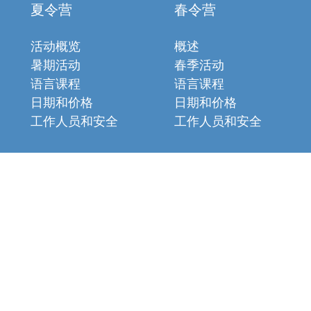
夏令营
春令营
活动概览
概述
暑期活动
春季活动
语言课程
语言课程
日期和价格
日期和价格
工作人员和安全
工作人员和安全
rland –
0041 27 775 35 90
–
+41796181158 (WhatsApp m
获取我们的申请
博客
常见