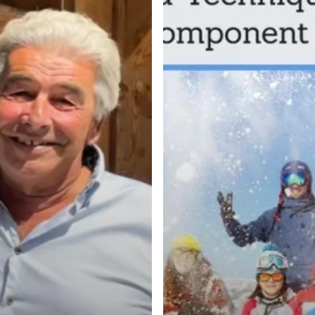
单
板
滑
雪
技
术
及
其
带
来
的
教
育
内
容