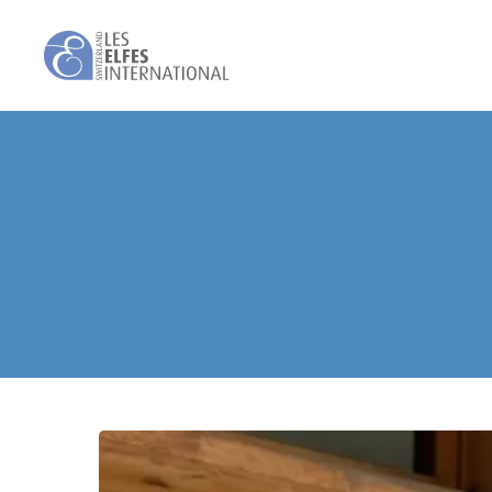
Skip
to
main
content
Les
Elfes
国