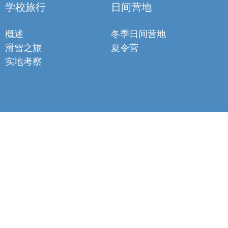
学校旅行
日间营地
概述
冬季日间营地
滑雪之旅
夏令营
实地考察
essages only)
–
info@leselfes.com
问题
新闻
工作